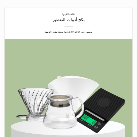
ثقافة القهوة
بكج أدوات التقطير
منشور في
2024-07-15
بواسطة
متجر القهوة