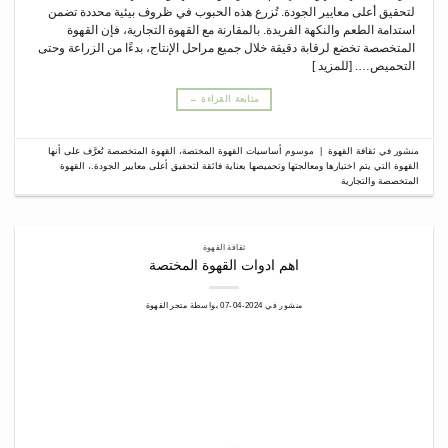
لتحقيق أعلى معايير الجودة. تُزرع هذه الحبوب في ظروف بيئية محددة تضمن
استدامة الطعم والنكهة الفريدة. بالمقارنة مع القهوة التجارية، فإن القهوة
المتخصصة تخضع لرقابة دقيقة خلال جميع مراحل الإنتاج، بدءًا من الزراعة وحتى
التحميص…. [للمزيد ]
متابعة القراءة
←
منشور في
ثقافة القهوة
|
موسوم
أساسيات القهوة المختصة
،
القهوة المتخصصة تُعرَّف على أنها
القهوة التي يتم اختيارها ومعالجتها وتحميصها بعناية فائقة لتحقيق أعلى معايير الجودة.
،
القهوة
المتخصصة والتجارية
ثقافة القهوة
اهم ادوات القهوة المختصة
منشور في
2024-04-07
بواسطة
متجر القهوة