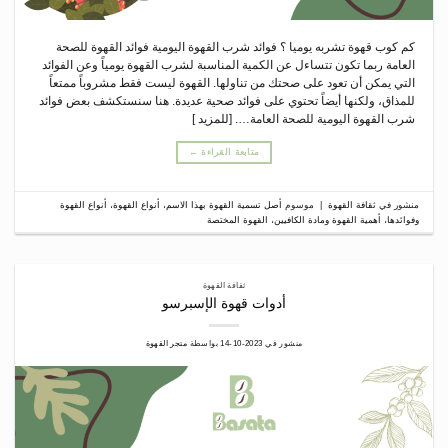
كم كوب قهوة تشربه يوميا ؟ فوائد شرب القهوة اليومية فوائد القهوة للصحة
العامة ربما تكون تتساءل عن الكمية المناسبة لشرب القهوة يومياً وعن الفوائد
التي يمكن أن تعود على صحتك من تناولها. القهوة ليست فقط مشروباً ممتعاً
للمذاق، ولكنها أيضاً تحتوي على فوائد صحية عديدة. هنا سنستكشف بعض فوائد
شرب القهوة اليومية للصحة العامة…. [للمزيد ]
متابعة القراءة
←
منشور في
ثقافة القهوة
|
موسوم
أصل تسمية القهوة بهذا الاسم
،
أنواع القهوة
،
أنواع القهوة
وفوائدها
،
أهمية القهوة ومادة الكافيين
،
القهوة المختصة
ثقافة القهوة
أدوات قهوة الإسبرسو
منشور في
2023-10-14
بواسطة
متجر القهوة