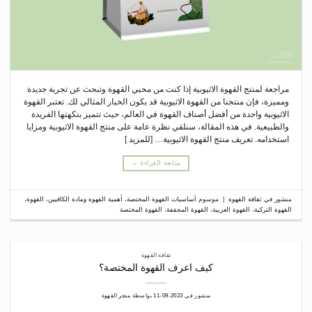
مراجعة لمنتج القهوة الاثيوبية إذا كنت من محبي القهوة وتبحث عن تجربة جديدة
ومميزة، فإن منتجنا من القهوة الاثيوبية قد يكون الخيار المثالي لك. تعتبر القهوة
الاثيوبية واحدة من أفضل أصناف القهوة في العالم، حيث تتميز بنكهتها الفريدة
والطبيعية. في هذه المقالة، سنلقي نظرة عامة على منتج القهوة الاثيوبية ومزايا
استخدامه. تعريف منتج القهوة الاثيوبية… [للمزيد ]
متابعة القراءة
←
منشور في
ثقافة القهوة
|
موسوم
أساسيات القهوة المختصة
،
أهمية القهوة ومادة الكافيين
،
القهوة
،
القهوة التركية
،
القهوة العربية
،
القهوة المجففة
،
القهوة المختصة
ثقافة القهوة
كيف اعرف القهوة المختصة؟
منشور في
2023-09-11
بواسطة
متجر القهوة