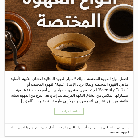
افضل انواع القهوة المختصة: دليلك لاختيار القهوة المثالية لعشاق النكهة الأصلية
ما هي القهوة المختصة ولماذا يزداد الإقبال عليها؟ القهوة المختصة أو
“Specialty Coffee” لم تعد مجرد مشروب صباحي، بل أصبحت ثقافة عالمية
يتشاركها الملايين من عشاق النكهة الفريدة. يتم إنتاج هذا النوع من القهوة بعناية
فائقة، من الزراعة إلى التحميص، وصولاً إلى طريقة التحضير،… [للمزيد ]
متابعة القراءة
←
منشور في
ثقافة القهوة
|
موسوم
أساسيات القهوة المختصة
،
أصل تسمية القهوة بهذا الاسم
،
أنواع
القهوة المختصة