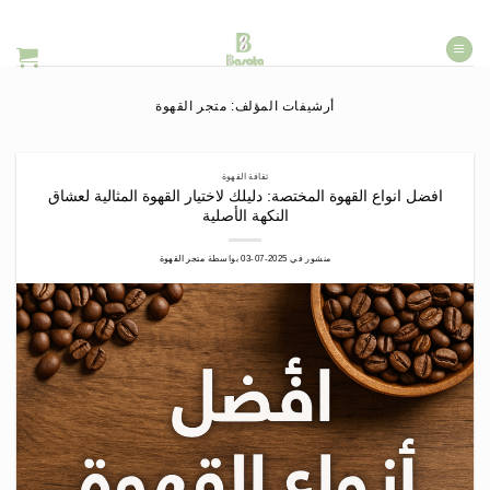
خطي
لمحتوى
أرشيفات المؤلف:
متجر القهوة
ثقافة القهوة
افضل انواع القهوة المختصة: دليلك لاختيار القهوة المثالية لعشاق
النكهة الأصلية
منشور في
2025-07-03
بواسطة
متجر القهوة