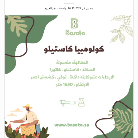
منشور في
2023-10-30
بواسطة
متجر القهوة