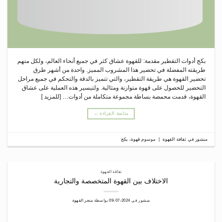
بكج أدوات التقطير مقدمة: للقهوة عشاق كثر في جميع أنحاء العالم، ولكل منهم
طريقته المفضلة في تحضير هذا المشروب المميز. واحدة من أشهر طرق
تحضير القهوة هي طريقة التقطير، والتي تتميز بالدقة والتحكم في جميع مراحل
التحضير للحصول على قهوة متوازنة ومثالية. ولتيسير هذه العملية على عشاق
القهوة، قدمت محمصة بساطة مجموعة متكاملة من أدوات… [للمزيد ]
متابعة القراءة
←
منشور في
ثقافة القهوة
|
موسوم
قهوة
،
يكج
ثقافة القهوة
الاختلاف بين القهوة المتخصصة والتجارية
منشور في
2024-07-09
بواسطة
متجر القهوة