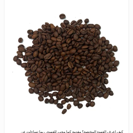
كيف اعرف القهوة المختصة؟ مقدمة كما محب للقهوة، ربما تساءلت عن