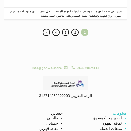
منشور في
ثقافة القهوة
|
موسوم
أساسيات القهوة المختصة
،
أصل تسمية القهوة بهذا الاسم
،
أنواع
القهوة
،
أنواع القهوة وفوائدها
،
أهمية القهوة ومادة الكافيين
،
قهوة مختصة
4
3
2
1
info@gahwa.store
966570874114
الرقم الضريبي:312714252800003
معلومات
حسابي
انضم معنا كمسوق
طلباتي
ثقافة القهوة
حسابي
مبيعات الجملة
نقاط قهوتي