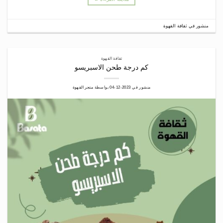
منشور في
ثقافة القهوة
ثقافة القهوة
كم درجة طحن الاسبريسو
منشور في
2023-12-04
بواسطة
متجر القهوة