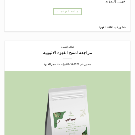
في… [للمزيد ]
متابعة القراءة
←
منشور في
ثقافة القهوة
ثقافة القهوة
مراجعة لمنتج القهوة الاثيوبية
منشور في
2023-10-07
بواسطة
متجر القهوة