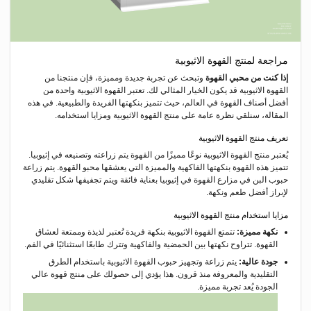
مراجعة لمنتج القهوة الاثيوبية
إذا كنت من محبي القهوة
وتبحث عن تجربة جديدة ومميزة، فإن منتجنا من
القهوة الاثيوبية قد يكون الخيار المثالي لك. تعتبر القهوة الاثيوبية واحدة من
أفضل أصناف القهوة في العالم، حيث تتميز بنكهتها الفريدة والطبيعية. في هذه
المقالة، سنلقي نظرة عامة على منتج القهوة الاثيوبية ومزايا استخدامه.
تعريف منتج القهوة الاثيوبية
يُعتبر منتج القهوة الاثيوبية نوعًا مميزًا من القهوة يتم زراعته وتصنيعه في إثيوبيا.
تتميز هذه القهوة بنكهتها الفاكهية والمميزة التي يعشقها محبو القهوة. يتم زراعة
حبوب البن في مزارع القهوة في إثيوبيا بعناية فائقة ويتم تجفيفها شكل تقليدي
لإبراز أفضل طعم ونكهة.
مزايا استخدام منتج القهوة الاثيوبية
نكهة مميزة:
تتمتع القهوة الاثيوبية بنكهة فريدة تُعتبر لذيذة وممتعة لعشاق
القهوة. تتراوح نكهتها بين الحمضية والفاكهية وتترك طابعًا استثنائيًا في الفم.
جودة عالية:
يتم زراعة وتجهيز حبوب القهوة الاثيوبية باستخدام الطرق
التقليدية والمعروفة منذ قرون. هذا يؤدي إلى حصولك على منتج قهوة عالي
الجودة يُعد تجربة مميزة.