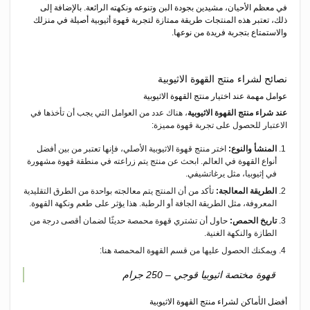
في معظم الأحيان، مشيدين بجودة البن وتنوعه ونكهته الرائعة. بالإضافة إلى
ذلك، تعتبر هذه المنتجات طريقة ممتازة لتجربة قهوة أثيوبية أصيلة في منزلك
والاستمتاع بتجربة فريدة من نوعها.
نصائح لشراء منتج القهوة الاثيوبية
عوامل مهمة عند اختيار منتج القهوة الاثيوبية
عند شراء منتج القهوة الاثيوبية
، هناك عدد من العوامل التي يجب أن تأخذها في
الاعتبار للحصول على تجربة قهوة مميزة:
المنشأ والنوع:
اختر منتج قهوة الاثيوبية الأصلي، فإنها تعتبر من بين أفضل
أنواع القهوة في العالم. ابحث عن منتج يتم زراعته في منطقة قهوة مشهورة
في إثيوبيا، مثل يرغاتشيفي.
الطريقة المعالجة:
تأكد من أن المنتج يتم معالجته بواحدة من الطرق التقليدية
المعروفة، مثل الطريقة الجافة أو الرطبة. هذا يؤثر على طعم ونكهة القهوة.
تاريخ الحمص:
حاول أن تشتري قهوة محمصة حديثًا لضمان أقصى درجة من
الطازة والنكهة الغنية.
ويمكنك الحصول عليها من قسم القهوة المحمصة هنا:
قهوة مختصة اثيوبيا قوجي – 250 جرام
أفضل الأماكن لشراء منتج القهوة
الاثيوبية