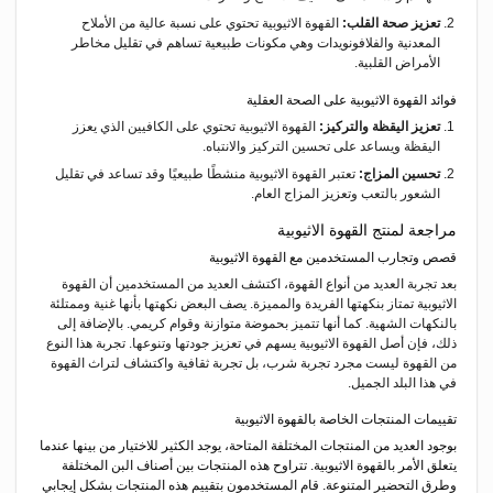
تعزيز صحة القلب:
القهوة الاثيوبية تحتوي على نسبة عالية من الأملاح
المعدنية والفلافونويدات وهي مكونات طبيعية تساهم في تقليل مخاطر
الأمراض القلبية.
فوائد القهوة الاثيوبية على الصحة العقلية
تعزيز اليقظة والتركيز:
القهوة الاثيوبية تحتوي على الكافيين الذي يعزز
اليقظة ويساعد على تحسين التركيز والانتباه.
تحسين المزاج:
تعتبر القهوة الاثيوبية منشطًا طبيعيًا وقد تساعد في تقليل
الشعور بالتعب وتعزيز المزاج العام.
مراجعة لمنتج القهوة الاثيوبية
قصص وتجارب المستخدمين مع القهوة الاثيوبية
بعد تجربة العديد من أنواع القهوة، اكتشف العديد من المستخدمين أن القهوة
الاثيوبية تمتاز بنكهتها الفريدة والمميزة. يصف البعض نكهتها بأنها غنية وممتلئة
بالنكهات الشهية. كما أنها تتميز بحموضة متوازنة وقوام كريمي. بالإضافة إلى
ذلك، فإن أصل القهوة الاثيوبية يسهم في تعزيز جودتها وتنوعها. تجربة هذا النوع
من القهوة ليست مجرد تجربة شرب، بل تجربة ثقافية واكتشاف لتراث القهوة
في هذا البلد الجميل.
تقييمات المنتجات الخاصة بالقهوة الاثيوبية
بوجود العديد من المنتجات المختلفة المتاحة، يوجد الكثير للاختيار من بينها عندما
يتعلق الأمر بالقهوة الاثيوبية. تتراوح هذه المنتجات بين أصناف البن المختلفة
وطرق التحضير المتنوعة. قام المستخدمون بتقييم هذه المنتجات بشكل إيجابي