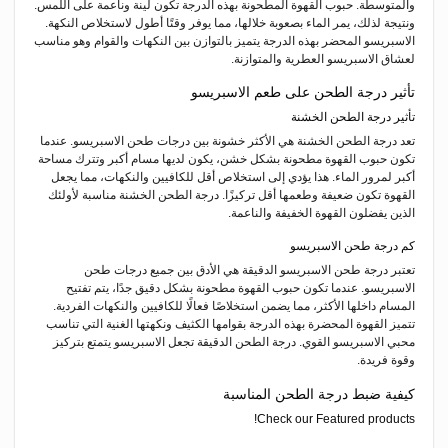
والمتوسطة. حبوب القهوة المطحونة بهذه الدرجة تكون لينة وناعمة على اللمس.
ونتيجة لذلك، يمر الماء بصعوبة خلالها، مما يوفر وقتًا أطول لاستخلاص النكهة.
الاسبريسو المحضر بهذه الدرجة يتميز بالتوازن بين النكهات والقوام وهو مناسب
لعشاق الاسبريسو العطرية والمتوازنة.
تأثير درجة الطحن على طعم الاسبريسو
تأثير درجة الطحن الخشنة
تعد درجة الطحن الخشنة هي الأكثر خشونة بين درجات طحن الاسبريسو. عندما
تكون حبوب القهوة مطحونة بشكل خشن، يكون لديها مسام أكبر وتترك مساحة
أكبر لمرور الماء. هذا يؤدي إلى استخلاص أقل للكافيين والنكهات، مما يجعل
القهوة تكون ضعيفة وطعمها أقل تركيزًا. درجة الطحن الخشنة مناسبة لأولئك
الذين يفضلون القهوة الخفيفة والناعمة.
كم درجة طحن الاسبريسو
تعتبر درجة طحن الاسبريسو الدقيقة هي الأدق بين جميع درجات طحن
الاسبريسو. عندما تكون حبوب القهوة مطحونة بشكل دقيق جدًا، يتم تفتيح
المسام داخلها الأكثر، مما يضمن استخلاصًا فعالًا للكافيين والنكهات الفردية.
تتميز القهوة المحضرة بهذه الدرجة بقوامها الكثيف ونكهتها الغنية التي تناسب
محبي الاسبريسو القوي. درجة الطحن الدقيقة تجعل الاسبريسو يتمتع بتركيز
وقوة فريدة.
كيفية ضبط درجة الطحن المناسبة
Check our Featured products!