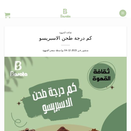
خطي
لمحتوى
ثقافة القهوة
كم درجة طحن الاسبريسو
منشور في
2023-12-04
بواسطة
متجر القهوة