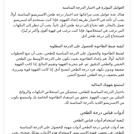
العوامل المؤثرة في اختيار الدرجة المناسبة
هناك عدة عوامل يجب مراعاتها عند اختيار درجة طحن
الاسبريسو
المناسبة. أولاً،
يجب أن تأخذ في الاعتبار طريقة إعداد القهوة، فإذا كنت تستخدم آلة اسبريسو
تعمل بالبخار، فقد تحتاج إلى درجة طحن أدق. ثانياً، يجب أن تنظر إلى النكهات
التي ترغب في استخلاصها، فإذا كنت ترغب في قهوة أقوى وأكثر تركيزًا،
فستحتاج إلى درجة طحن أدق.
كيفية ضبط الطاحونة للحصول على الدرجة المطلوبة
لضبط الطاحونة والحصول على الدرجة المناسبة للطحن، يجب أن تتبع الخطوات
التالية. أولاً، قم بإعداد الطاحونة بحيث تكون على الدرجة الأوسط بين الطحن
الخشن والطحن الدقيق. ثم، قم بتجربة القهوة وتقييم النتائج. إذا كانت القهوة
ضعيفة وبدون نكهة، فزد درجة الطحن لتصبح أدق. إذا كانت القهوة قوية ومريرة،
فقم بتخفيف درجة الطحن لتصبح أخشن.
استمتع بقهوتك المثالية
باختيار الدرجة المناسبة للطحن، ستتمكن من استخلاص النكهات والروائح
المثلى من حبوب القهوة. تحقق من استعداد الطاحونة الخاصة بك واستمتع بكوب
من الاسبريسو اللذيذ بالدرجة المناسبة لك.
أدوات قياس درجة الطحن
كيفية استخدام أدوات قياس الطحن
تعد أدوات قياس درجة الطحن أدوات مهمة للحصول على الدرجة المناسبة
للطحن في تحضير قهوة الاسبريسو. لاستخدام هذه الأدوات بشكل صحيح، يجب