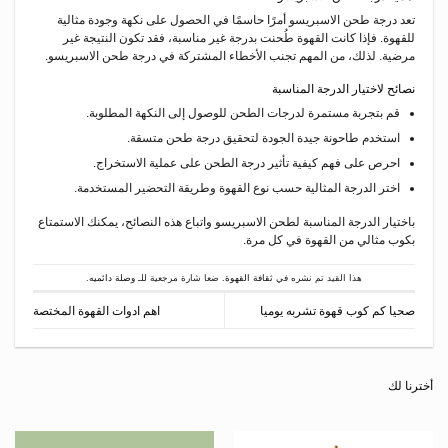
تعد درجة طحن الاسبريسو أمرًا حاسمًا في الحصول على نكهة وجودة مثالية
للقهوة. فإذا كانت القهوة طُحنت بدرجة غير مناسبة، فقد تكون النتيجة غير
مرضية. لذلك، من المهم تجنب الأخطاء المشتركة في درجة طحن الاسبريسو.
نصائح لاختيار الدرجة المناسبة
قم بتجربة مستمرة لدرجات الطحن للوصول إلى النكهة المطلوبة.
استخدم طاحونة جيدة الجودة لتحقيق درجة طحن متسقة.
احرص على فهم كيفية تأثير درجة الطحن على عملية الاستخراج.
اختر الدرجة المثالية حسب نوع القهوة وطريقة التحضير المستخدمة.
باختيار الدرجة المناسبة لطحن الاسبريسو واتباع هذه النصائح، يمكنك الاستمتاع
بكوب مثالي من القهوة في كل مرة.
هذا القيد تم نشره في
ثقافة القهوة
. ضعا شارة مرجعية للـ
وصلة دائميه
.
صحيا كم كوب قهوة تشربه يوميا
اهم ادوات القهوة المختصة
أخترنا لك