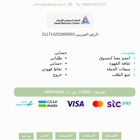
info@gahwa.store
966570874114
الرقم الضريبي:312714252800003
معلومات
حسابي
انضم معنا كمسوق
طلباتي
ثقافة القهوة
حسابي
مبيعات الجملة
نقاط قهوتي
تتبع الطلب
خروج
معروف : 172651 - س ت : 7009741583
الاستبدال
الاستخدام
الخصوصية
الشحن
من نحن