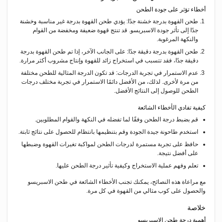
أخطاء تؤثر على جودة الطحن
طحن القهوة بدرجة خشنة جدًا: يؤدي طحن القهوة بدرجة غير مناسبة
وخشنة
جدًا إلى تأثر جودة الاسبريسو. قد تنتج قهوة ضعيفة ومخفضة من القوام
والنكهة المرغوبة.
طحن القهوة بدرجة دقيقة جدًا: على الجانب الآخر، إذا تم طحن القهوة بدرجة
دقيقة جدًا، فقد تتسبب في استخراج زائد للقهوة وإنتاج مشروب أكثر مرارة.
عدم الاستمرار في تجربة الدرجات: قد تكون الدرجة المثالية للطحن مختلفة
من مرة لأخرى. لذلك، من الأفضل دائمًا الاستمرار في تجربة مختلف درجات
الطحن للوصول إلى النتائج الأفضل.
كيفية تفادي الأخطاء الشائعة
قم بضبط درجة الطحن وفقًا لما تفضله في النكهة والقوام المطلوبين.
استخدم طاحونة جيدة الجودة وقم بتنظيمها بانتظام للحصول على نتائج ثابتة.
حافظ على تجربة مستمرة لدرجات الطحن لمواكبة تغيرات القهوة وضبطها
على أفضل نتيجة.
تعلم وفهم عملية الاستخراج وكيفية تأثير درجة الطحن عليها.
مع مراعاة هذه النصائح، يمكنك تجنب الأخطاء الشائعة في طحن الاسبريسو
والحصول على كوب مثالي من القهوة في كل مرة.
خلاصة
أهمية درجة طحن الاسبريسو