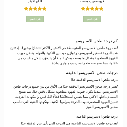
قهوة سعودية مختصة
البكج الاوفر
تم التقييم
تم التقييم
5
من 5
5
من 5
شراء المنتج
شراء المنتج
كم درجة طحن الاسبريسو
تُعد درجة طحن الاسبريسو المتوسطة هي الاختيار الأكثر انتشارًا وشيوعًا. إذ تتيح
هذه الدرجة تحضير اسبريسو ذو توازن جيد بين النكهة والقوام. بفضل حبوب
القهوة المطحونة بشكل متوسط، يمكن للماء أن يتدفق بشكل مناسب من
خلالها، مما ينتج عنه طعم اسبريسو متوازن ولذيذ.
درجات طحن الاسبريسو الدقيقة
درجة طحن الاسبريسو الدقيقة جدًا
تُعتبر درجة طحن الاسبريسو الدقيقة جدًا هي الأدق من بين جميع درجات طحن
الاسبريسو. عندما تكون حبوب القهوة مطحونة بشكل دقيق جدًا، يتم تفتيح
المسام داخلها الأكثر، مما يضمن استخلاصًا فعالًا للكافيين والنكهات الفردية.
تتميز القهوة المحضرة بهذه الدرجة بقوامها الكثيف ونكهتها الغنية التي تناسب
محبي الاسبريسو القوي.
درجة طحن الاسبريسو الناعمة
تُعد درجة طحن الاسبريسو الناعمة هي الدرجة التي تأتي بين الدقيقة جدًا