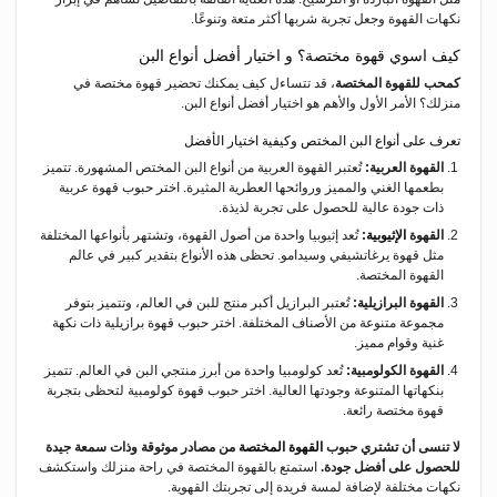
نكهات القهوة وجعل تجربة شربها أكثر متعة وتنوعًا.
كيف اسوي قهوة مختصة؟ و اختيار أفضل أنواع البن
كمحب للقهوة المختصة
، قد تتساءل كيف يمكنك تحضير قهوة مختصة في
منزلك؟ الأمر الأول والأهم هو اختيار أفضل أنواع البن.
تعرف على أنواع البن المختص وكيفية اختيار الأفضل
القهوة العربية:
تُعتبر القهوة العربية من أنواع البن المختص المشهورة. تتميز
بطعمها الغني والمميز وروائحها العطرية المثيرة. اختر حبوب قهوة عربية
ذات جودة عالية للحصول على تجربة لذيذة.
القهوة
الإثيوبية
:
تُعد إثيوبيا واحدة من أصول القهوة، وتشتهر بأنواعها المختلفة
مثل قهوة يرغاتشيفي وسيدامو. تحظى هذه الأنواع بتقدير كبير في عالم
القهوة المختصة.
القهوة البرازيلية:
تُعتبر البرازيل أكبر منتج للبن في العالم، وتتميز بتوفر
مجموعة متنوعة من الأصناف المختلفة. اختر حبوب قهوة برازيلية ذات نكهة
غنية وقوام مميز.
القهوة الكولومبية:
تُعد كولومبيا واحدة من أبرز منتجي البن في العالم. تتميز
بنكهاتها المتنوعة وجودتها العالية. اختر حبوب قهوة كولومبية لتحظى بتجربة
قهوة مختصة رائعة.
لا تنسى أن تشتري حبوب
القهوة المختصة
من مصادر موثوقة وذات سمعة جيدة
للحصول على أفضل جودة.
استمتع بالقهوة المختصة في راحة منزلك واستكشف
نكهات مختلفة لإضافة لمسة فريدة إلى تجربتك القهوية.