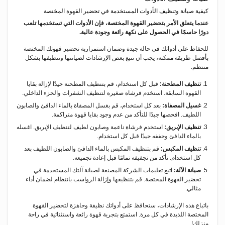
كيفية صيانة وتنظيف الأدوات المستخدمة في تحضير القهوة المختصة
عندما يتعلق الأمر بتحضير القهوة المختصة، فإن الأدوات التي تستخدمها تلعب
دورًا حاسمًا في الحصول على نكهة رائعة وجودة عالية.
للحفاظ على أدواتك في حالة جيدة وضمان استمرارية تحضير قهوتك المختصة
بأفضل طريقة ممكنة، يجب أن تتبع بعض الإرشادات لصيانتها وتنظيفها بشكل
منتظم.
تنظيف المطحنة:
قبل كل استخدام، قم بتنظيف المطحنة جيدًا لإزالة بقايا
القهوة السابقة. استخدم فرشاة صغيرة لتنظيف الشفرات والجزء الداخلي.
غسيل المصفاة:
بعد كل استخدام، قم بغسل المصفاة بالماء الدافئ والصابون
اللطيف. افحصها جيدًا للتأكد من عدم وجود بقايا قهوة متراكمة.
تنظيف الإبريق:
استخدم فرشاة ناعمة وصابون لطيف لتنظيف الإبريق. اغسله
بالماء الدافئ وجففه جيدًا قبل كل استخدام.
تنظيف المكبس:
قم بتنظيف المكبس بالماء الدافئ والصابون اللطيف بعد
كل استخدام. تأكد من تجفيفه تمامًا قبل إعادة تجميعه.
صيانة الآلة:
اتبع تعليمات الشركة المصنعة لصيانة آلتك المستخدمة في
تحضير القهوة المختصة. قم بتنظيفها وإزالة الرواسب بانتظام لضمان أداء
مثالي.
باتباع هذه الإرشادات، ستحافظ على أدواتك نظيفة وجاهزة لتحضير القهوة
المختصة اللذيذة في كل مرة. استمتع بتجربة قهوة رائعة واستثنائية في راحة
منزلك!