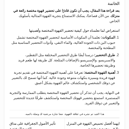
الخاتمة
بعد قراءة هذا المقال، يجب أن تكون قادرًا على تحضير قهوة مختصة رائعة في
منزلك
. من الآن فصاعدًا، يمكنك الاستمتاع بتجربة القهوة المثالية بأسلوبك
الخاص.
استعراض لما تعلمناه حول كيفية تحضير القهوة المختصة وأهميتها
المكونات:
تعلمنا أن المكونات الأساسية لتحضير القهوة المختصة تشمل
حبوب البن ذات الجودة العالية، والماء النقي، وأدوات التحضير المناسبة مثل
المطحنة والمختصة.
طرق التحضير:
درسنا أيضًا طرق التحضير المختلفة مثل التقطير،
والاسبريسو، والإسبريسو بالإضافات المثلجة. كل طريقة لها طعم فريد
وطريقة تحضيرها الخاصة.
أهمية القهوة المختصة:
تعرفنا على أهمية القهوة المختصة في تقديم تجربة
قهوة فريدة ومميزة بنكهات متنوعة وجودة عالية. كما أنها تسمح لك بالتعبير
عن ذوقك الشخصي واستكشاف عالم القهوة بشكل أعمق.
في النهاية، يجب أن تتذكر أن تحضير القهوة المختصة يتطلب الممارسة والتجربة
المستمرة. استمتع بتحضير قهوتك المختصة واستكشف طرقًا جديدة للتحضير
والتعبير عن ذوقك الفريد.
هذا القيد تم نشره في
ثقافة القهوة
. ضعا شارة مرجعية للـ
وصلة دائميه
.
ايهما أفضل تحميص القهوة في المنزل
تأثير الأصول الجغرافية على مذاق
ولا في محمصة مختصة
القهوة المختصة