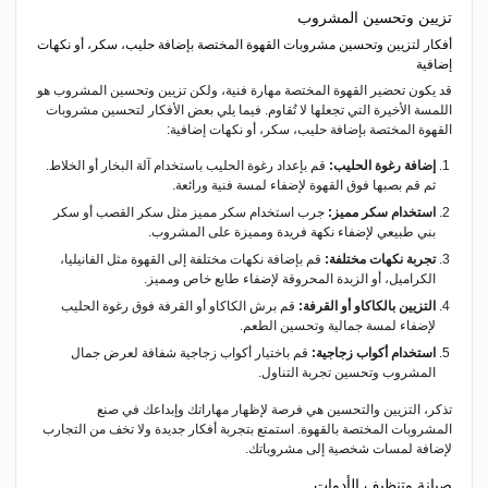
تزيين وتحسين المشروب
أفكار لتزيين وتحسين مشروبات القهوة المختصة بإضافة حليب، سكر، أو نكهات
إضافية
قد يكون تحضير القهوة المختصة مهارة فنية، ولكن تزيين وتحسين المشروب هو
اللمسة الأخيرة التي تجعلها لا تُقاوم. فيما يلي بعض الأفكار لتحسين مشروبات
القهوة المختصة بإضافة حليب، سكر، أو نكهات إضافية:
إضافة رغوة الحليب:
قم بإعداد رغوة الحليب باستخدام آلة البخار أو الخلاط.
ثم قم بصبها فوق القهوة لإضفاء لمسة فنية ورائعة.
استخدام سكر مميز:
جرب استخدام سكر مميز مثل سكر القصب أو سكر
بني طبيعي لإضفاء نكهة فريدة ومميزة على المشروب.
تجربة نكهات مختلفة:
قم بإضافة نكهات مختلفة إلى القهوة مثل الفانيليا،
الكراميل، أو الزبدة المحروقة لإضفاء طابع خاص ومميز.
التزيين بالكاكاو أو القرفة:
قم برش الكاكاو أو القرفة فوق رغوة الحليب
لإضفاء لمسة جمالية وتحسين الطعم.
استخدام أكواب زجاجية:
قم باختيار أكواب زجاجية شفافة لعرض جمال
المشروب وتحسين تجربة التناول.
تذكر، التزيين والتحسين هي فرصة لإظهار مهاراتك وإبداعك في صنع
المشروبات المختصة بالقهوة. استمتع بتجربة أفكار جديدة ولا تخف من التجارب
لإضافة لمسات شخصية إلى مشروباتك.
صيانة وتنظيف الأدوات