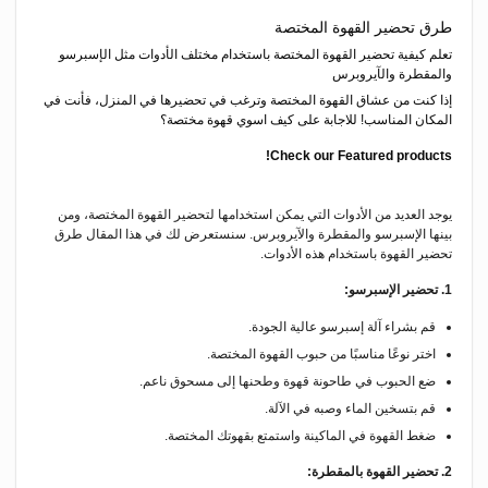
طرق تحضير القهوة المختصة
تعلم كيفية تحضير القهوة المختصة باستخدام مختلف الأدوات مثل الإسبرسو
والمقطرة والآيروبرس
إذا كنت من عشاق القهوة المختصة وترغب في تحضيرها في المنزل، فأنت في
المكان المناسب! للاجابة على كيف اسوي قهوة مختصة؟
Check our Featured products!
يوجد العديد من الأدوات التي يمكن استخدامها لتحضير القهوة المختصة، ومن
بينها الإسبرسو والمقطرة والآيروبرس. سنستعرض لك في هذا المقال طرق
تحضير القهوة باستخدام هذه الأدوات.
1. تحضير الإسبرسو:
قم بشراء آلة إسبرسو عالية الجودة.
اختر نوعًا مناسبًا من حبوب القهوة المختصة.
ضع الحبوب في طاحونة قهوة وطحنها إلى مسحوق ناعم.
قم بتسخين الماء وصبه في الآلة.
ضغط القهوة في الماكينة واستمتع بقهوتك المختصة.
2. تحضير القهوة بالمقطرة: