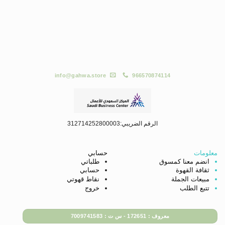
info@gahwa.store
966570874114
الرقم الضريبي:312714252800003
معلومات
حسابي
انضم معنا كمسوق
طلباتي
ثقافة القهوة
حسابي
مبيعات الجملة
نقاط قهوتي
تتبع الطلب
خروج
معروف : 172651 - س ت : 7009741583