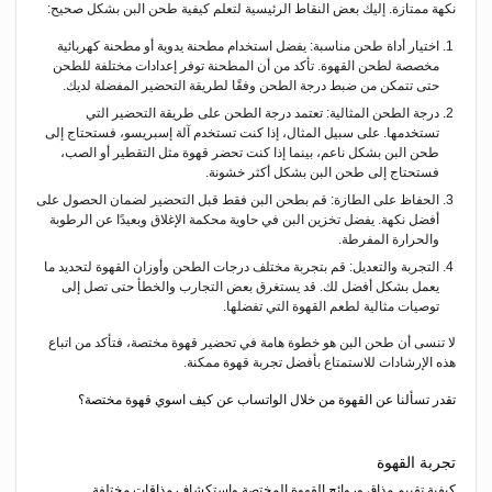
نكهة ممتازة. إليك بعض النقاط الرئيسية لتعلم كيفية طحن البن بشكل صحيح:
اختيار أداة طحن مناسبة: يفضل استخدام مطحنة يدوية أو مطحنة كهربائية
مخصصة لطحن القهوة. تأكد من أن المطحنة توفر إعدادات مختلفة للطحن
حتى تتمكن من ضبط درجة الطحن وفقًا لطريقة التحضير المفضلة لديك.
درجة الطحن المثالية: تعتمد درجة الطحن على طريقة التحضير التي
تستخدمها. على سبيل المثال، إذا كنت تستخدم آلة إسبريسو، فستحتاج إلى
طحن البن بشكل ناعم، بينما إذا كنت تحضر قهوة مثل التقطير أو الصب،
فستحتاج إلى طحن البن بشكل أكثر خشونة.
الحفاظ على الطازة: قم بطحن البن فقط قبل التحضير لضمان الحصول على
أفضل نكهة. يفضل تخزين البن في حاوية محكمة الإغلاق وبعيدًا عن الرطوبة
والحرارة المفرطة.
التجربة والتعديل: قم بتجربة مختلف درجات الطحن وأوزان القهوة لتحديد ما
يعمل بشكل أفضل لك. قد يستغرق بعض التجارب والخطأ حتى تصل إلى
توصيات مثالية لطعم القهوة التي تفضلها.
لا تنسى أن طحن البن هو خطوة هامة في تحضير قهوة مختصة، فتأكد من اتباع
هذه الإرشادات للاستمتاع بأفضل تجربة قهوة ممكنة.
تقدر تسألنا عن القهوة من خلال الواتساب عن كيف اسوي قهوة مختصة؟
تجربة القهوة
كيفية تقييم مذاق وروائح القهوة المختصة واستكشاف مذاقات مختلفة