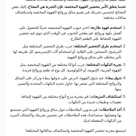
عندما يتعلق الأمر بتحضير القهوة المختصة، فإن التجربة هي المفتاح.
إليك بعض
النصائح لتحسين تجربتك في تقييم مذاق وروائح القهوة المختصة واستكشاف
مذاقات مختلفة:
استخدم قهوة طازجة:
اختر حبوب القهوة المحمصة حديثًا للحصول على
أفضل نكهة وروائح. قم بطحن الحبوب في الوقت الذي تنوي فيه تحضير
القهوة للحفاظ على الطعم الطازج.
استخدم طرق التحضير المختلفة:
جرب طرق التحضير المختلفة مثل
الترشيح، التسخين على الغلاية، أو استخدام آلات الإسبريسو. كل طريقة لها
تأثير مختلف على مذاق وروائح القهوة.
تجربة النكهات المختلفة:
جرب أنواعًا مختلفة من القهوة المختصة، مثل
القهوة العربية، الإثيوبية، أو الكولومبية. كل نوع له طعم وروائح فريدة.
تذوق ببطء:
عند تذوق القهوة، احرص على تذوقها ببطء وتركز على المذاق
والروائح المختلفة التي تشعر بها. حاول تحديد النكهات المحددة والتمييز
بينها.
استكشاف المزيجات:
قم بتجربة مزج أنواع مختلفة من القهوة لإضافة
تعقيدات وطبقات جديدة من النكهات.
أخذ الملاحظات:
قم بتدوين الملاحظات حول مذاق وروائح القهوة التي تستمتع
بها وتفضلها. ستساعدك هذه الملاحظات في تحسين تجربتك واكتشاف المزيد
من النكهات المفضلة لديك.
استمتع بتجربة تحضير القهوة المختصة واستكشاف مذاقاتها المختلفة!