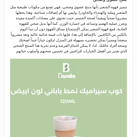
تتميز قهوة الشعير بأنها منتج عضوي وصحي، فهي تصنع من مكونات طبيعية مثل
الشعير وملته والهندباء والجاودرا، وليس بها أي إضافات صناعية. وهذا يجعلها
مشروباً صحياً ومفيداً لصحة الجسم، حيث تحتوي على مضادات أكسدة مفيدة
وتعزز عملية الهضم وتساعد في خسارة الوزن. كما أنها بديل صحي للقهوة
العادية، فمع قهوة الشعير يمكن الإستمتاع بمذاق القهوة دون أن تبدأ اليوم
بالكثير من الكافيين. بالإضافة إلى هذا، فإنها ذات قيمة غذائية عالية وتعد مشروباً
منعشاً ومميزاً يمكن تحضيره بسهولة في المنزل ليكون خياراً جيداً لصحتك
وصحة أفراد عائلتك. لذا، لا يمكن اغتنام الفرصة وعدم تجربة هذا المنتج الصحي
الذي يعتبر من أفضل الخيارات للراغبين في تحسين صحتهم وأسلوب حياتهم.