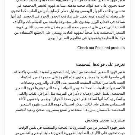
حيث تحتوي على عدة فوائد صحية مذهلة. تساعد قهوة الشعير المحمصة في
تحسين وظائف الجهاز الهضمي وتقليل خطر الإصابة بأمراض القلب، كما تحتوي
على مضادات أكسدة قوية تعمل على مكافحة الجذور الحرة في الجسم. كما أنها
تساعد في فقدان الوزن وتحتوي على مجموعة واسعة من الفيتامينات والألياف
الغذائية التي تعمل على تحسين صحة الجسم بشكل عام. يصبح بالتالي قهوة
الشعير المحمصة بديلاً صحياً للقهوة العادية، وينبغي على الجميع الاستفادة من
فوائدها العظيمة وتضمينها في نظامهم الغذائي اليومي.
Check our Featured products!
تعرف على فوائدها المحمصة
تعتبر قهوة الشعير المحمصة من الخيارات الصحية والمفيدة للجسم، بالإضافة
إلى طعمها اللذيذ والمميز. وتحتوي هذه القهوة على مجموعة من المكونات
الغنية بالعناصر الغذائية المفيدة للجسم، مثل الألياف والبروتين ومضادات
الأكسدة والفيتامينات المختلفة. ومن الفوائد الهامة التي توفرها قهوة الشعير
المحمصة، تقليل خطر الإصابة بالأمراض
المزمنة
مثل أمراض القلب والكلى
والسكري، كما أنها تُساعد على تعزيز صحة الجهاز الهضمي وتحسين الأداء
الجسماني بشكل عام. لذلك، يمكن استبدال قهوة الكافيين بقهوة الشعير
المحمصة للاستمتاع بمزاياها المتعددة والتمتع بمشروب صحيّ ومفيد للجسم.
مشروب صحي ومنعش
تعتبر قهوة الشعير من بين المشروبات الصحية والمنعشة في نفس الوقت،
حيث تحتوي على الألياف الغذائية الضرورية لتعزيز عملية الهضم والتخلص من