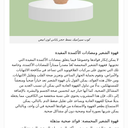
كوب سيراميك بنمط حجر ياباني لون ابيض
قهوة الشعير ومضادات الأكسدة المفيدة
لا يمكن إنكار فوائدها وخصوصًا فيما يتعلق بمضادات الأكسدة المفيدة التي
تحتويها. فقهوة الشعير المحمصة تُعَدّ مصدراً ممتازاً للمضادات الأكسدة، وخاصة
تلك التي تحتوي على مركبات الفلافونويد التي تساعد في مكافحة الالتهابات
والأمراض، وتقوم بحماية الجهاز المناعي وتعزيز صحة القلب وتقليل الالتهابات.
ومن خلال هذه الفوائد، يمكن القول بأن قهوة الشعير تعد خياراً صحياً ومنعشاً
للمستهلكين، بدلًا من تناول القهوة العادية التي يمكن أن تسبب العديد من
المشاكل الصحية، كما أنها خيار جيد لتحسين صحة الجسم والبشرة. بالإضافة
إلى ذلك، فإن هذا المشروب يحتوي على نسبة منخفضة من الكافيين، مما يجعله
بديلًا صحيًا للقهوة العادية ويساعد على تقليل ضغط الدم. بالتالي، يمكن
الاستمتاع بطعم القهوة والاستفادة من فوائدها الصحية في آن واحد، وبالتالي
يمكن شربها بصورة آمنة وصحية دون أي مشاكل صحية.
قهوة الشعير المحمصة: فوائد صحية مذهلة
تعتبر قهوة الشعير المحمصة من أكثر المشروبات الصحية والمفيدة للجسم،