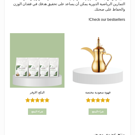
التمارين الرياضية الدورية يمكن أن يساعد على تحقيق هدفك في فقدان الوزن
والحفاظ على صحتك.
Check our bestsellers!
قهوة سعودية مختصة
البكج الاوفر
تم التقييم
تم التقييم
5
من 5
5
من 5
شراء المنتج
شراء المنتج
منتج عضوي وصحي