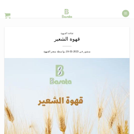
خطي
لمحتوى
ثقافة القهوة
قهوة الشعير
منشور في
2023-03-19
بواسطة
متجر القهوة