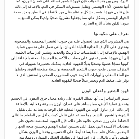
كثيرة. ومن بين هذه الفوائد، فإن قهوة الشعير تساعد على فقدان الوزن، كما
أنها تحسن الأداء الهضمي وتقليل مستويات السكر في الدم. بالإضافة إلى ذلك،
فإن تناول قهوة الشعير بشكل منتظم يقلل من الانتفاخ في البطن ويعزز صحة
الجهاز الهضمي بشكل عام، مما يجعلها مشروبًا صحيًا ولذيذًا يمكن التمتع به
بدون القلق بشأن آثاره الضارة.
تعرف على مكوناتها
هي المشروب الذي يتم الحصول عليه من حبوب الشعير المحمصة والمطحونة.
وتحتوي على الألياف الغذائية القابلة للذوبان، والتي تعمل على تحسين عملية
الهضم، بالإضافة إلى الفيتامينات ب1 وب2 والحديد. وتشير الدراسات العلمية
إلى أن قهوة الشعير تحتوي على مضادات الأكسدة المفيدة للصحة، بالإضافة إلى
كونها منتجًا عضويًا وصحيًا بديلًا للقهوة العادية. يمكنك تحضيرها بسهولة في
المنزل، بمجرد طحن حبوب الشعير المحمصة بواسطة مطحنة القوة، وخلطها
مع الماء المغلي والبهارات اللازمة. فهي المشروب الصحي والمنعش الذي لا
يؤثر على ضغط الدم ويعتبر بديلاً صحيًا للقهوة العادية.
قهوة الشعير
وفقدان الوزن
تشير الدراسات إلى أنها تمتلك القدرة على زيادة معدل حرق الدهون في الجسم
وتحفيز عملية الأيض، مما يساعد على فقدان الوزن بسرعة وفعالية. بالإضافة
إلى ذلك، فإن تناول كوب من القهوة المغلية قبل الوجبات يساعد على تقليل
الشهية والشعور بالشبع، مما يساعد على تناول كميات أقل من الطعام وبالتالي
الحفاظ على وزن صحي. علاوة على ذلك، فإن القهوة المحمصة تحتوي على
مضادات الأكسدة التي تعمل على تحسين عملية الهضم وتحسين صحة الجهاز
الهضمي بشكل عام، مما يساعد أيضًا على التخسيس وفقدان الوزن بشكل
طبيعي وآمن. بالتالي، فإن إضافتها إلى نظامك الغذائي المتوازن وممارسة