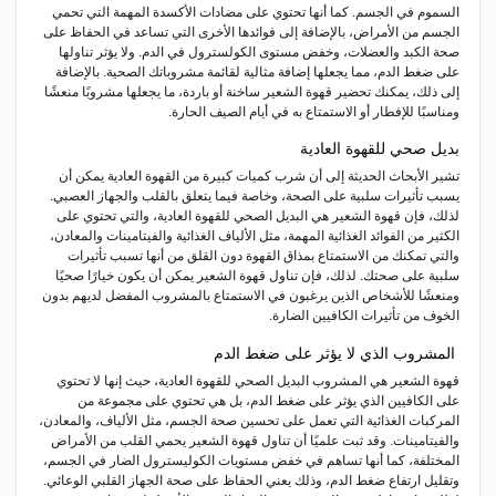
السموم في الجسم. كما أنها تحتوي على مضادات الأكسدة المهمة التي تحمي
الجسم من الأمراض، بالإضافة إلى فوائدها الأخرى التي تساعد في الحفاظ على
صحة الكبد والعضلات، وخفض مستوى الكولسترول في الدم. ولا يؤثر تناولها
على ضغط الدم، مما يجعلها إضافة مثالية لقائمة مشروباتك الصحية. بالإضافة
إلى ذلك، يمكنك تحضير قهوة الشعير ساخنة أو باردة، ما يجعلها مشروبًا منعشًا
ومناسبًا للإفطار أو الاستمتاع به في أيام الصيف الحارة.
بديل صحي
للقهوة
العادية
تشير الأبحاث الحديثة إلى أن شرب كميات كبيرة من القهوة العادية يمكن أن
يسبب تأثيرات سلبية على الصحة، وخاصة فيما يتعلق بالقلب والجهاز العصبي.
لذلك، فإن قهوة الشعير هي البديل الصحي للقهوة العادية، والتي تحتوي على
الكثير من الفوائد الغذائية المهمة، مثل الألياف الغذائية والفيتامينات والمعادن،
والتي تمكنك من الاستمتاع بمذاق القهوة دون القلق من أنها تسبب تأثيرات
سلبية على صحتك. لذلك، فإن تناول قهوة الشعير يمكن أن يكون خيارًا صحيًا
ومنعشًا للأشخاص الذين يرغبون في الاستمتاع بالمشروب المفضل لديهم بدون
الخوف من تأثيرات الكافيين الضارة.
المشروب الذي لا يؤثر على ضغط الدم
قهوة الشعير هي المشروب البديل الصحي للقهوة العادية، حيث إنها لا تحتوي
على الكافيين الذي يؤثر على ضغط الدم، بل هي تحتوي على مجموعة من
المركبات الغذائية التي تعمل على تحسين صحة الجسم، مثل الألياف، والمعادن،
والفيتامينات. وقد ثبت علميًا أن تناول قهوة الشعير يحمي القلب من الأمراض
المختلفة، كما أنها تساهم في خفض مستويات الكوليسترول الضار في الجسم،
وتقليل ارتفاع ضغط الدم، وذلك يعني الحفاظ على صحة الجهاز القلبي الوعائي.