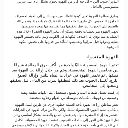
البذور / حبوب البن – كل حبة كرز من القهوة تحتوي بشكل عام على بذرتين
مدسوستين بالداخل.
وطرق معالجة القهوة تعني كيفية انتقالنا من حبوب البن إلى الحبة الخضراء ،
الجاهزة للتحميص. كل طرق العالجة المختلفة تترك كميات متفاوتة من اللب
والصمغ على الحبوب البن قبل تجفيفها مما يغير مذاقها بمجرد تحميصها.
تجهيز القهوة تمر بعمليات دقيقة ويمكن أن تتغير القهوة الخضراء خلال هذه
العمليات مما يؤدي إلى اختلاف النكهات في الكوب. ويتم عادة تحميص القهوة
بعناية وتذوقها قبل شرائها وتحميصها للتأكد من قدرتها على تحقيق النكهة
المرغوبة.
القهوة المغسولة :
تعتبر القهوة المغسولة حاليًا واحدة من أكثر طرق المعالجة شيوعًا
بين محامص القهوة المتخصصة. ويتم من خلال إزالة لب القهوة بعد
قطفها ، ثم تخمير القهوة في خزانات المياه لتليين وإزالة الصمغ
اللزج. تُغسل الحبوب بعد ذلك لتنظيفها بمزيد من الماء ، قبل تجفيفها
وشحنها إلى المحامص.
إذا قمت بغسل طبقات اللب والصمغ ، ستحصل على نكهات نظيفة ونقية
وحمضية من قهوتك ، بكميات متوسطة من القوام وحلاوة منخفضة.
بعض مناطق زراعة القهوة تأخذ العملية خطوة أخرى عن طريق غسل القهوة
بالكامل. تشبه القهوة المغسولة تمامًا، ولكن بدلاً من ترك القهوة في الخزانات
لتتخمر بعد إزالة القشرة منها ، يتم غسل الصمغ بالضغط بشكل أساسي ويتم
نقل القهوة على الفور إلى ساحات التجفيف. تعتمد القهوة المغسولة بالكامل
على الكرز الذي يأخذ نكهة كافية من المناخ والارتفاعات والتربة لإنتاج جودة في