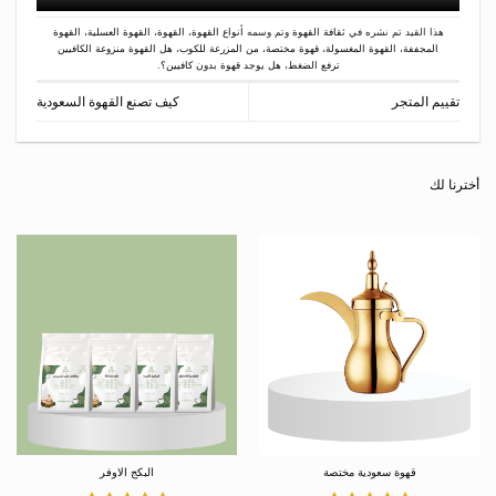
هذا القيد تم نشره في
ثقافة القهوة
وتم وسمه
أنواع القهوة
،
القهوة
،
القهوة العسلية
،
القهوة
المجففة
،
القهوة المغسولة
،
قهوة مختصة
،
من المزرعة للكوب
،
هل القهوة منزوعة الكافيين
ترفع الضغط
،
هل يوجد قهوة بدون كافيين؟
.
تقييم المتجر
كيف تصنع القهوة السعودية
أخترنا لك
قهوة سعودية مختصة
البكج الاوفر