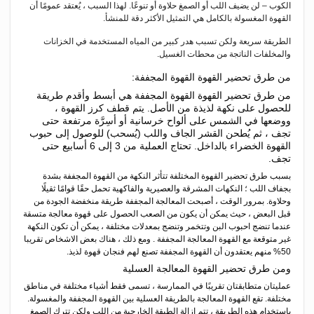
الكوب – لن يضيف اللب أو الصمغ حلاوة أو تنوعًا. لهذا السبب ، يُعتقد عمومًا أن
القهوة المغسولة بالكامل هي التمثيل الأكثر دقة للمنشأ.
الطريقة سريعة ولكن تسبب هدر كبير من المياه المستخدمة في الخزانات
والمخلفات الناتجة من محطات الغسيل.
من طرق تحضير القهوة القهوة المجففة:
من طرق تحضير القهوة القهوة المجففة هي أبسط وأقدم طريقة
للحصول على نكهة لذيذة من الأصل. يتم قطف كرز القهوة ،
ووضعها في الشمس على ألواح خرسانية أو أسِرَّة مرتفعة حتى
تجف ، ثم يُطحن القشر الجاف واللب (يُسحب) للوصول إلى حبوب
القهوة الخضراء بالداخل. تحتاج العملية من 3 إلى 6 أسابيع حتى
تجف.
بسبب طرق تحضير القهوة المختلفة تتأثر النكهة من القهوة المجففة بشدة
بجفاف اللب ؛ النكهات المشرقة والعصيرية والفاكهية تحمل حقًا قوامًا ثقيلًا
وحلاوة. بمرور الوقت ، أصبحت المعالجة المجففة طريقة منخفضة الجودة من
قبل البعض ، حيث يمكن أن يكون من الصعب الحصول على قهوة معالجة متسقة
عندما تنضج احبوب البن وتتخمر وتنضج بمعدلات مختلفة ، يمكن أن تكون النكهة
غير متوقعة مع القهوة المعالجة المجففة . ومع ذلك ، هناك بعض الاشخاص تقريبا
50% منهم يعتقدون أن القهوة المجففة تصنع لهم فنجان قهوة لذيذ.
ومن طرق تحضير القهوة المعالجة العسلية
عمليتان متطابقتان تقريبًا في الممارسة ، تسمى فقط أشياء مختلفة في مناطق
مختلفة. تقع القهوة المعالجة بالطريقة العسلية بين القهوة المجففة والمغسولة.
باستخدام هذه الطريقة ، تتم إزالة الطبقة الخارجية من اللب ولكن تترك الصمغ