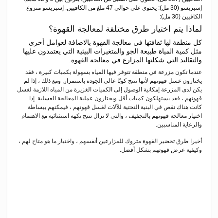
إسبريسو (30 مل): يحتوي على حوالي 47 ملغ من الكافيين. إسبريسو منزوع
الكافيين (30 مل):
لماذا يتم اختيار طرق مختلفة لمعالجة القهوة؟
كل منطقة لها ثقافتها في معالجة القهوة بالاضافة لعوامل أخرى
مثل كمية المياة طبيعة الجو والمتغيرات البيئية التي يعتمدون عليها
والتقاليد التي شكلتها المزارع في معالجة القهوة.
عندما تكون مزرعة في منطقة تتوفر فيها المياه بسهولة بكميات كبيرة ، فقد
يختارون غسل قهوتهم لأنها تنتج كوبًا عالي الجودة باستمرار. ومع ذلك ، إذا لم
يكن لدى المزرعة إمكانية الوصول إلى الكميات الغزيرة من المياه اللازمة لغسل
قهوتهم ، فقد يستهلكون كميات أقل ويختارون عملية المعالجة العسلية. إذا
كانت هناك نقص في البنية التحتية للآلات لغسل قهوتهم ، فيمكنهم ببساطة
اختيار معالجة قهوتهم بالتجفيف ، والتي لا تزال تنتج نكهة استثنائية مع الاهتمام
والرعاية المناسبين.
أخيرا طرق تحضير القهوة متروك للمزارعين أنفسهم ، واختيار ما هو متاح لهم ،
وكيفية عرض قهوتهم بشكل أفضل.