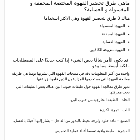
ماهي طرق تحضير القهوة المختصة المجففة و
المغسولة و العسلية؟
هناك 3 طرق لتحضير القهوة وهي الاكثر اسخداما
القهوة المغسولة
القهوة المجففة
القهوة العسلية
القهوة منزوعة الكافيين
قد يكون الأمر شاقًا بعض الشيء إذا كنت جديدًا على المصطلحات
، لكنه أبسط مما يبدو.
واحدة من أكثر المعلومات دقة في منتجات القهوة اللي نشربها يوميا هي طريقة
معالجة القهوة التي يستخدمها المزارعون الذين قاموا بزراعتها.
تدور طرق معالجة القهوة حول طبقات حبوب البن. هناك بعض الطبقات التي
يجب معرفتها:
الجلد – الطبقة الخارجية من حبوب البن.
اللب – ثمرة الكرزة.
الصمغ – مادة حلوة ولزجة تحيط بالبذور من الداخل – يشار إليها أحيانًا بالعسل.
القشرة – طبقة واقية تسقط أثناء عملية التحميص.