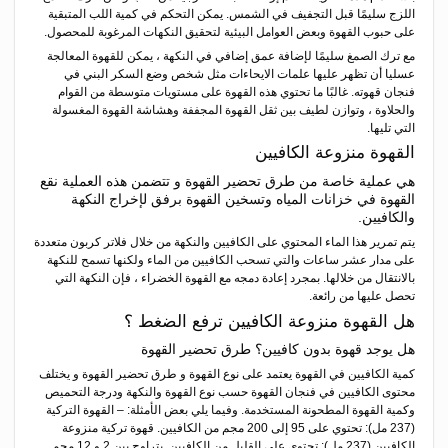
اللزج سليمًا قبل التجفيف في الشمس. يمكن التحكم في كمية اللب المتبقية
على حبوب القهوة وبعض العوامل البيئية لتحقيق النكهات المرغوبة للمحصول.
مع ترك الصمغ سليمًا لإضافة عمق إضافي في النكهة ، يمكن للقهوة المعالجة
عسليا أن تظهر عليها علمات الايحاءات مثل شخص وضع السكر البني في
فنجان قهوته. غالبًا ما تحتوي هذه القهوة على مستويات متوسطة من القوام
والحلاوة ، وتوازن لطيف بين ثقل القهوة المجففة وهشاشة القهوة المغسولة
التي تليها.
القهوة منزوعة الكافيين
هي عملية خاصة من طرق تحضير القهوة و تتضمن هذه العملية نقع
القهوة في خزانات المياه وتسخين القهوة برفق لإخراج النكهة
والكافيين.
يتم تمرير هذا الماء المحتوي على الكافيين والنكهة من خلال فلاتر كربون متعددة
على مدار عشر ساعات والتي تسحب الكافيين من الماء ولكنها تسمح للنكهة
بالانتقال من خلالها. بمجرد إعادة دمجه مع القهوة الخضراء ، فإن النكهة التي
تحصل عليها من رائعة.
هل القهوة منزوعة الكافيين ترفع الضغط ؟
هل يوجد قهوة بدون كافيين؟ طرق تحضير القهوة
كمية الكافيين في القهوة يعتمد على نوع القهوة و طرق تحضير القهوة و يختلف
محتوى الكافيين في فنجان القهوة حسب نوع القهوة والنكهة ودرجة التحميص
وكمية القهوة المطحونة المستخدمة. وفيما يلي بعض الأمثلة: – القهوة التركية
(237 مل): تحتوي على 95 إلى 200 مجم من الكافيين. قهوة تركية منزوعة
الكافيين (237 مل): تحتوي على القليل من الكافيين. يتراوح بين 2 و 12 مجم.