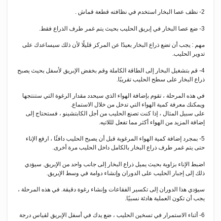
2- نظف عصا البخار استخدم في نظافته قطعة قماش .
3- ضع عصا البخار في إبريق الحليب بحيث يتم غمر طرف الذراع فقط.
مهم : يجب أن تضع ذراع البخار بعيدًا عن المركز قليلًا لأن ذلك سيساعدك على
تدوير الحليب.
4- قم بتشغيل البخار إلى الطاقة الكاملة وقم بخفض الإبريق لأسفل بحيث يصبح
ذراع البخار على سطح الحليب تقريبًا.
في هذه المرحلة ، تقوم بإضافة الهواء الذي سيحدد مقدار الرغوة التي ستنتجها
ويمكنك معرفة كمية الهواء التي تدخل من خلال الاستماع.
على سبيل المثال ، إذا كنت تصنع الحليب من أجل الكابتشينو ، فستحتاج إلى
إضافة المزيد من الهواء أكثر مما تفعل لللاتيه.
5- بمجرد إضافة كمية الهواء المرغوبة قبل أن يصبح الحليب دافئًا ، ارفع الإناء
حتى يتم غمر طرف ذراع البخار بالكامل داخل الحليب مرة أخرى.
اضبط الإناء بزاوية بحيث يميل ذراع البخار إلى جانب واحد من الإبريق. سيؤدي
ذلك إلى إجبار الحليب على الدوران وإنشاء دوامة في وسط الإبريق.
سيؤدي هذا الدوران إلى تكسير الفقاعات وإنشاء رغوة دقيقة. في هذه المرحلة ،
يجب أن تكون العملية هادئة نسبيًا.
6- أثناء الاستمرار في تسخين الحليب ، ضع يدك في أسفل الإبريق لقياس درجة