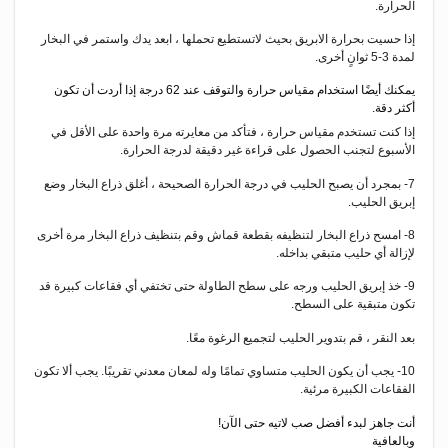
الحرارة.
إذا حسيت بحرارة الابريق بحيث لاتستطيع تحملها ، ابعد يدك واستمر في البخار
لمدة 3-5 ثوانٍ أخرى.
يمكنك أيضًا استخدام مقياس حرارة والتوقف عند 62 درجة إذا أردت أن تكون
أكثر دقة.
إذا كنت تستخدم مقياس حرارة ، فتأكد من معايرته مرة واحدة على الأقل في
الأسبوع لتجنب الحصول على قراءة غير دقيقة لدرجة الحرارة.
7- بمجرد أن يصبح الحليب في درجة الحرارة الصحيحة ، أغلق ذراع البخار وضع
إبريق الحليب.
8- امسح ذراع البخار لتنظيفه بقطعة قماش وقم بتنظيف ذراع البخار مرة أخرى
لإزالة أي حليب متبقي بداخله.
9- خذ إبريق الحليب ورجه على سطح الطاولة حتى تختفي أي فقاعات كبيرة قد
تكون متبقية على السطح.
بعد النقر ، قم بتدوير الحليب لتجميع الرغوة معًا.
10- يجب أن يكون الحليب متساوي تمامًا وله لمعان معدني تقريبًا. يجب ألا تكون
الفقاعات الكبيرة مرئية.
أنت جاهز لبدء أفضل صب لاتيه حتى الآن!
وبالعافية