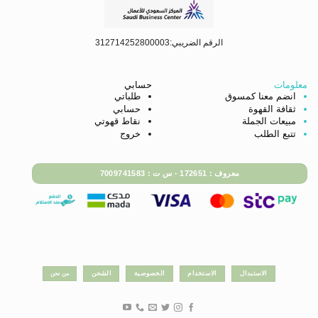
الرقم الضريبي:312714252800003
معلومات
حسابي
انضم معنا كمسوق
طلباتي
ثقافة القهوة
حسابي
مبيعات الجملة
نقاط قهوتي
تتبع الطلب
خروج
معروف : 172651 - س ت : 7009741583
الاستبدال
الاستخدام
الخصوصية
الشحن
من نحن