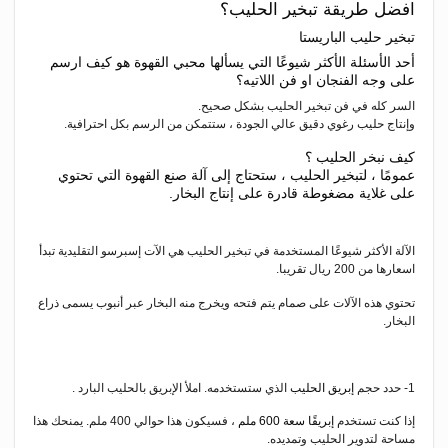
افضل طريقة تبخير الحليب؟
تبخير حليب الباريستا
أحد الأسئلة الأكثر شيوعًا التي يسألها محبي القهوة هو كيف ارسم
على وجه الفنجان او فن اللاتيه؟
السر كله في فن تبخير الحليب بشكل صحيح.
وإنتاج حليب رغوي دقيق عالي الجودة ، ستتمكن من الرسم بكل احترافية.
كيف نبخر الحليب ؟
عمومًا ، لتبخير الحليب ، ستحتاج إلى آلة صنع القهوة التي تحتوي
على غلاية مضغوطة قادرة على إنتاج البخار.
الآلة الأكثر شيوعًا المستخدمة في تبخير الحليب هي الآت إسبرسو التقليدية تبدأ
اسعارها من 200 ريال تقريبا.
تحتوي هذه الآلات على صمام يتم فتحه ويخرج منه البخار عبر أنبوب يسمى ذراع
البخار.
1- حدد حجم
إبريق الحليب
الذي ستستخدمه. املأ الإبريق بالحليب البارد .
إذا كنت تستخدم
إبريقًا سعة 600 ملم
، فسيكون هذا حوالي 400 ملم. يمنحك هذا
مساحة لتدوير الحليب وتمديده.