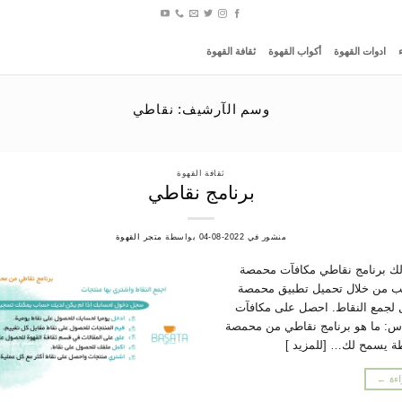
ادوات القهوة
أكواب القهوة
ثقافة القهوة
وسم الآرشيف:
نقاطي
ثقافة القهوة
برنامج نقاطي
منشور في
2022-08-04
بواسطة
متجر القهوة
ك برنامج نقاطي مكافآت محمصة
تحب من خلال تحميل تطبيق محمصة
 لجمع النقاط. احصل على مكافآت
عة س: ما هو برنامج نقاطي من محمصة
ة يسمح لك… [للمزيد ]
اءة
←