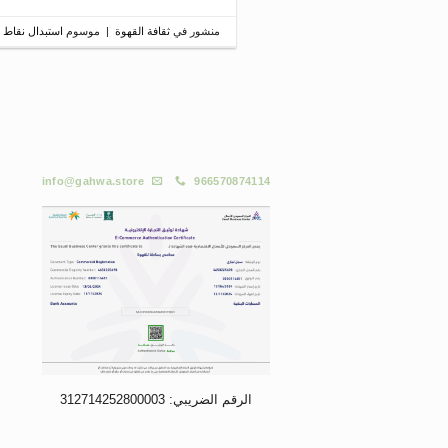
منشور في
ثقافة القهوة
|
موسوم
استبدال نقاط 
info@gahwa.store
966570874114
الرقم الضريبي: 312714252800003