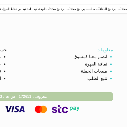
مكافآت
،
برنامج المكافآت طلبات
،
برنامج مكافآت
،
برنامج مكافآت الولاء
،
كيف استفيد من نقاط الفيزا
،
ن
معلومات
حسا
انضم معنا كمسوق
ط
ثقافة القهوة
ح
مبيعات الجملة
ن
تتبع الطلب
ا
معروف : 172651 - س ت : 7009741583