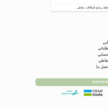
قاط برنامج المكافآت
،
نقاطي
بي
لباتي
سابي
قاطي
تصل بنا