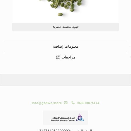
قهوة مختصة خضراء
معلومات إضافية
مراجعات (2)
info@gahwa.store
966570874114
الرقم الضريبي:312714252800003