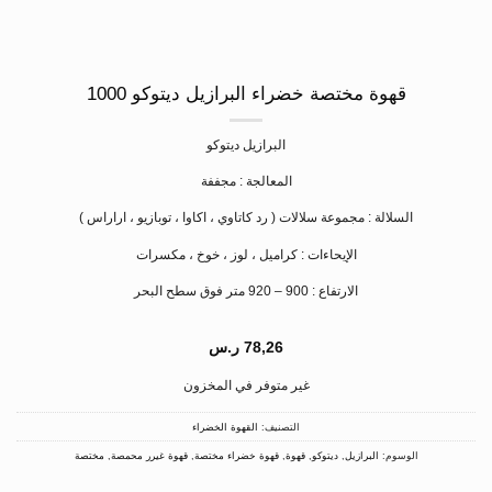
قهوة مختصة خضراء البرازيل ديتوكو 1000
البرازيل ديتوكو
المعالجة : مجففة
السلالة : مجموعة سلالات ( رد كاتاوي ، اكاوا ، توبازيو ، اراراس )
الإيحاءات : كراميل ، لوز ، خوخ ، مكسرات
الارتفاع : 900 – 920 متر فوق سطح البحر
78,26
ر.س
غير متوفر في المخزون
التصنيف:
القهوة الخضراء
الوسوم:
البرازيل
,
ديتوكو
,
قهوة
,
قهوة خضراء مختصة
,
قهوة غيرر محمصة
,
مختصة