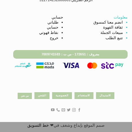
معلومات
حسابي
انضم معنا كمسوق
طلباتي
ثقافة القهوة
حسابي
مبيعات الجملة
نقاط قهوتي
تتبع الطلب
خروج
معروف : 172651 - س ت : 7009741583
الاستبدال
الاستخدام
الخصوصية
الشحن
من نحن
صمم الموقع بإبداع وشغف في❤
خط التسويق