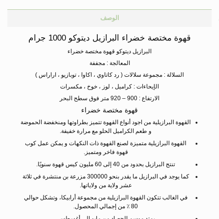
الوصف
قهوة مختصة خضراء البرازيل ديتوكو 1000 جرام
البرازيل ديتوكو قهوة مختصة خضراء
المعالجة : مجففة
السلالة : مجموعة سلالات ( رد كاتاوي ، اكاوا ، توبازيو ، اراراس )
الإيحاءات : كراميل ، لوز ، خوخ ، مكسرات
الارتفاع : 900 – 920 متر فوق سطح البحر
قهوة مختصة خضراء
القهوة البرازيلية من اجود أنواع القهوة تتميز بطراوتها ومنخفضة الحموضة
و طعم الكراميل الحلو مع مرارة خفيفة.
القهوة البرازيلية متميزة لصنع القهوة ذات النكهات و يمكن عمل كوب
قهوة فاخر ومتميز.
تنتج البرازيل بحدود من 40 إلى 60 مليون كيس قهوة سنويًا.
كما يوجد في البرازيل ما يقدر بنحو 300000 مزرعة بن منتشرة في ثلاثة
عشر ولاية من ولاياتها.
في الغالب تتكون القهوة البرازيلية من مجموعة أرابيكا، وتشكل حوالي
80 ٪ من إجمالي المحصول.
يمتد موسم الحصاد من مايو إلى أغسطس.