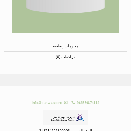
معلومات إضافية
مراجعات (0)
info@gahwa.store
966570874114
الرقم الضريبي:312714252800003