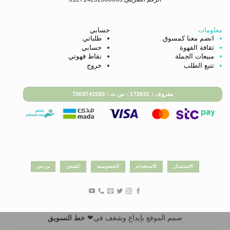
معلومات
حسابي
انضم معنا كمسوق
طلباتي
ثقافة القهوة
حسابي
مبيعات الجملة
نقاط قهوتي
تتبع الطلب
خروج
معروف : 172651 - س ت : 7009741583
الاستبدال
الاستخدام
الخصوصية
الشحن
من نحن
صمم الموقع بإبداع وشغف في❤
خط التسويق