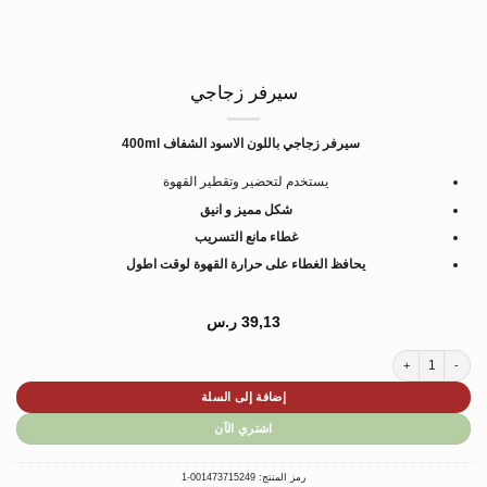
سيرفر زجاجي
سيرفر زجاجي باللون الاسود الشفاف 400ml
يستخدم لتحضير وتقطير القهوة
شكل مميز و انيق
غطاء مانع التسريب
يحافظ الغطاء على حرارة القهوة لوقت اطول
39,13
ر.س
كمية سيرفر زجاجي
إضافة إلى السلة
اشتري الآن
رمز المنتج:
001473715249-1