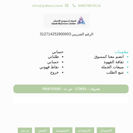
info@gahwa.store
966570874114
الرقم الضريبي:312714252800003
معلومات
حسابي
انضم معنا كمسوق
طلباتي
ثقافة القهوة
حسابي
مبيعات الجملة
نقاط قهوتي
تتبع الطلب
خروج
معروف : 172651 - س ت : 7009741583
الاستبدال
الاستخدام
الخصوصية
الشحن
من نحن