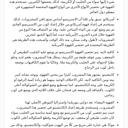
شيء إليها سواء من الحليب أو الكريمة، لذلك يعشقها الكثيرين، تستخدم هذه
القهوة في تحضير الأنواع الأخرى من أنواع القهوة المختصة المشهورة في
معظم دول العالم.
أمريكانو: سبق وأن قلنا أن الاسبريسو أساس صنع باقي المشروبات، لذلك
يستخدم في إعداد قهوة أمريكانو من خلال إعداد كوب من الاسبريسو العادي
ثم يتم وضع كوب من الماء الساخن عليه، وقد تم اكتشاف هذا النوع من
القهوة خلال فترة الحروب الأمريكية حيث لجأ إليها الجنود لتخزين
المشروبات لأطول وقت ممكن، منذ ذلك الوقت وأصبحت هذه الطريقة هي
الطريقة المعتمدة في تحضير القهوة الأمريكية.
كافيه لاتيه: يتم تحضير القهوة الاسبريسو ثم يوضع عليه الحليب الطبيعي أو
المجفف، ومن فوقه طبقة من الكريمة، يمتلك هذا المشروب طعم لذيذ وحلو
نظرًا لإحتوائه على الحليب والكريمة معًا، وغالبًا ما تقوم الكافيهات بوضعه
داخل كوب من الزجاج.
كابتشينو: يشتهر هذا المشروب كثيرًا بين محبي القهوة، ويوجد تشابه كبير
بينه وبين الكافيه لاتيه، لكن الاختلاف الوحيد بينهما هو زيادة كمية الرغوة أو
الكريمة على وجه الكابتشينو، كما تستطيع وضع قطع من الشوكولاتة أعلى
الكوب، بالإضافة إلى وضعه في فنجان على خلاف اللاتيه الذي يوضع في كوب
زجاجي.
القهوة البيضاء: تعد دولتي نيوزيلندا واستراليا الموطن الأصلي لهذا
المشروب، وتستخدم طريقة إعداد الكابتشينو في تحضير هذا المشروب،
حيث يتم تحضير كوب من الاسبريسو مع وضع كمية مناسبة من الحليب سواء
كان حليب طبيعي أو مجفف، ثم توضع الكريمة وقطع الشكولاته أعلى الكوب.
موكا: هي عبارة على مزيج من كلًا من الهوت شوكليت والكابتشينو، وذلك من