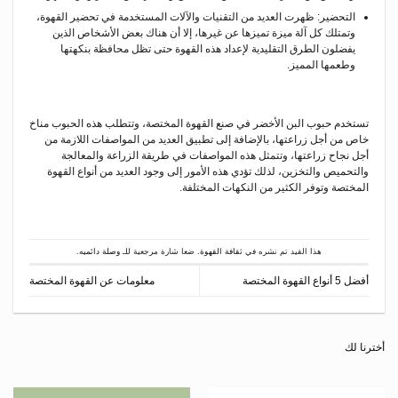
التحضير: ظهرت العديد من التقنيات والآلات المستخدمة في تحضير القهوة،
وتمتلك كل آلة ميزة تميزها عن غيرها، إلا أن هناك بعض الأشخاص الذين
يفضلون الطرق التقليدية لإعداد هذه القهوة حتى تظل محافظة بنكهتها
وطعمها المميز.
تستخدم حبوب البن الأخضر في صنع القهوة المختصة، وتتطلب هذه الحبوب مناخ
خاص من أجل زراعتها، بالإضافة إلى تطبيق العديد من المواصفات اللازمة من
أجل نجاح زراعتها، وتتمثل هذه المواصفات في طريقة الزراعة والمعالجة
والتحميص والتخزين، لذلك تؤدي هذه الأمور إلى وجود العديد من أنواع القهوة
المختصة وتوفر الكثير من النكهات المختلفة.
هذا القيد تم نشره في
ثقافة القهوة
. ضعا شارة مرجعية للـ
وصلة دائميه
.
أفضل 5 أنواع القهوة المختصة
معلومات عن القهوة المختصة
أخترنا لك