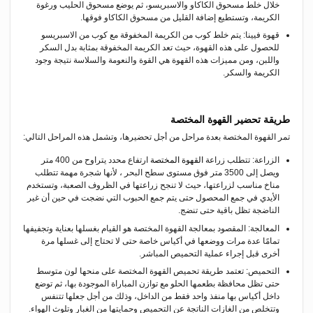
خلال خلط مسحوق الكاكاو والاسبريسو، ثم يوضع مسحوق الحليب ورغوة
الكريمة، وتستطيع إضافة القليل من مسحوق الكاكاو فوقها.
قهوة فيينا: يتم خلط كوب من الكريمة المخفوقة مع كوب من الاسبريسو
للحصول على هذه القهوة، حيث تعد الكريمة المخفوقة بمثابة بدل السكر
واللبن، ومن مميزات هذه القهوة هي القوة والنعومة والسلاسة نتيجة وجود
الكريمة والسكر.
طريقة تحضير القهوة المختصة
تمر القهوة المختصة بعدة مراحل من أجل تحضيرها، وتشمل هذه المراحل التالي:
الزراعة: تتطلب زراعة
القهوة المختصة
ارتفاع محدد يتراوح من 400 متر
ويصل إلى 3500 متر فوق مستوى سطح البحر ، لأنها شجرة مهمة تتطلب
مناخ مناسب لزراعتها، حيث لا تنجح زراعتها في الظروف الصعبة، وتستخدم
الأيدي في جمع المحصول حتى يتم جمع الحبوب التي نضجت في حين أن غير
الناضجة تظل باقية حتى تنضج.
المعالجة: المقصود بمعالجة القهوة المختصة هو القيام بغسلها بعناية وتجفيفها
تمامًا عدة مرات ووضعها في أكياس خاصة حتى لا تحتاج إلى غسلها مرة
أخرى قبل إجراء عملية التحميص المباشر.
التحميص: تعتمد طريقة تحميص القهوة المختصة على منحها لون متوسط
حتى تظل محافظة بطعمها الحلو مع توازن المباراة الموجودة بها، ثم توضع
داخل أكياس بها منفذ واحد فقط من الداخل، وذلك من أجل جعلها تتنفس
وتتخلص من الغازات الناتجة عن التحميص وحمايتها من الغبار وتلوث الهواء.