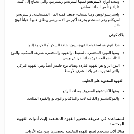
وتتعدد أنواع
الاسبريسو
فمنها اسبريسو ريستريتو، والتي تحتاج إلى كمية
قليلة جداً من الماء الساخن.
واسبريسو لونغو، وهنا نستخدم ضعف كمية الماء المستخدمة، واسبريسو
امريكانو وهي تستخدم بجرعة أكبر من الاسبريسو ويطلق عليها أحياناً لونج
بلاك.
بلاك كوفي
هذا النوع يتم استخدام القهوة بدون اضافة السكر أو الكريمة إليها.
ومنها القهوة المحضرة بالتنقيط، والقهوة والمحضرة بطريقة السكب، والنوع
الثالث هو المحضرة بأداة الفرنش بريس.
النوع الرابع هو القهوة الباردة وهناك نوع خامس أيضاً وهي القهوة التركي
والتي اشتهرت في بلاد الشرق الأوسط.
القهوة المحتوية على الحليب
ومنها
الكابتشينو
المعروف بمذاقه الرائع.
والموكاتشينو و الكافيه لاتيه والماكياتو وافوجاتو،والقهوة المثلجة.
للمساعدة في طريقة تحضير القهوة المختصة إليك أدوات القهوة
المختصة
هناك آلات تستخدم لصنع القهوة المختصة لتحضيرها ومن هذه الأدوات.