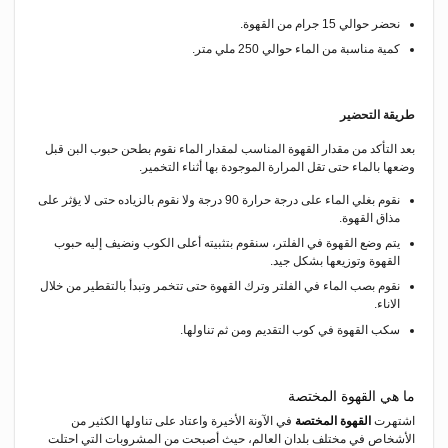
نحضر حوالي 15 جرام من القهوة.
كمية مناسبة من الماء حوالي 250 ملي متر.
طريقة التحضير
بعد التأكد من مقدار القهوة المناسب لمقدار الماء نقوم بطحن حبوب البن قبل
وضعها بالماء حتى تقل المرارة الموجودة بها أثناء التخمير.
نقوم بغلي الماء على درجة حرارة 90 درجة ولا نقوم بالزياده حتى لا يؤثر على
مذاق القهوة.
يتم وضع القهوة في الفلتر، سنقوم بتثبيته أعلى الكوب ونضيف إليه حبوب
القهوة وتوزيعها بشكل جيد.
نقوم بصب الماء في الفلتر وترك القهوة حتى تتخمر وتبدأ بالتقطير من خلال
الاناء.
سكب القهوة في كوب التقديم ومن ثم تناولها.
ما هي القهوة المختصة
اشتهرت
القهوة المختصة
في الآونة الأخيرة واعتاد على تناولها الكثير من
الأشخاص في مختلف بلدان العالم، حيث أصبحت من المشروبات التي احتلت