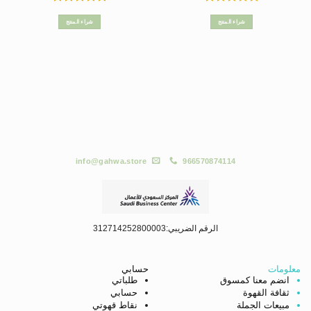
تم التقييم
تم التقييم
5
من 5
5
من 5
شراء المنتج
شراء المنتج
info@gahwa.store
966570874114
الرقم الضريبي:312714252800003
معلومات
حسابي
انضم معنا كمسوق
طلباتي
ثقافة القهوة
حسابي
مبيعات الجملة
نقاط قهوتي