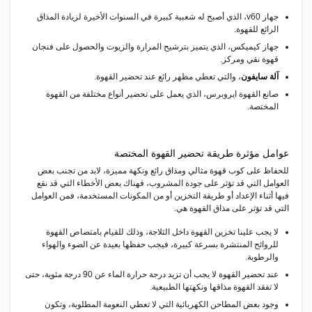
جهاز v60، الذي أصبح له شعبية كبيرة في السنوات الأخيرة لزيادة المذاق
الرائع للقهوة.
جهاز كيميكس، الذي يتميز بترشيح المرارة والزيوت والحصول على فنجان
قهوة نقي ومركز.
آلة سايفون
، والتي تعطي مظهر رائع عند تحضير القهوة.
صانع القهوة ايروبرس، الذي يعمل على تحضير أنواع مختلفة من القهوة
المختصة.
عوامل مؤثرة طريقة تحضير القهوة المختصة
للحفاظ على كوب قهوة مثالي ومذاق رائع ونكهة مميزة، لابد من تجنب بعض
العوامل التي قد تؤثر على جودة المشروب، فهناك بعض الأخطاء التي قد نقع
فيها أثناء الإعداد أو طريقة التخزين أو من المكونات المستخدمة، فمن العوامل
التي قد تؤثر على مذاق القهوة هي.
لا يجب علينا تخزين القهوة داخل الثلاجة، وذلك للقيام بامتصاص القهوة
للروائح المنتشرة بسرعة كبيرة، فيجب حفظها بعيدة عن الضوء والهواء
والرطوبة.
عند تحضير القهوة لا يجب أن تزيد درجة حرارة الماء عن 90 درجة مئوية، حتى
لا تفقد القهوة مذاقها ونكهتها الطبيعية.
وجود بعض المطاحن الكهربائية التي لا تعطي النعومة المطلوبة، وتكون