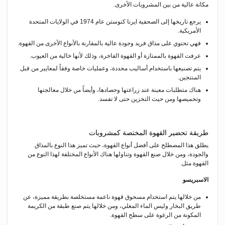
مكانة عالية من بين المشروبات الأخرى.
يرجع تاريخها إلى الصحفية ايرنا كنوستن عام 1974 في الولايات المتحدة
الأمريكية.
فهي تحتوي على مذاق فريد وجودة عالية بالمقارنة بالأنواع الأخرى من القهوة.
عرفت القهوة بالممتازة أو القهوة الفاخرة، وذلك لأنها خالية من العيوب.
يتم تصنيعها باستخدام أساليب محددة، وعمليات خاصة وفقاً لمعايير من قبل
المنتجين.
هناك متطلبات معينة عند زراعتها وحصادها، وأيضاً من خلال معالجتها
وتحميصها ومن حيث التخزين حتى لا تفسد.
طريقة تحضير القهوة المختصة كمشروبات
يطلق هذا المصطلح على أفضل أنواع القهوة، حيث تميز هذا النوع بالمذاق
والجودة، ومن خلال صنع القهوة وتناولها هناك الأنواع المختلفة لهذا النوع من
القهوة مثل.
الاسبريسو
من خلالها يتم استخدام مسحوق قهوة ناعمة مستخلصة بطريقة مميزة، عن
طريق البخار وليس الماء المغلي، ومن خلالها يتم صنع طبقة من الكريمة
المكونة من الرغوة على سطح القهوة.