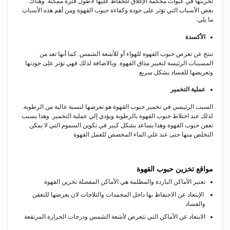
تخزينها في عبوات محكمة الإغلاق للحفاظ عليها لأطول فترة ممكنة. وهناك
بعض الأسباب التي تؤثر على جودة وكفاءة حبوب القهوة ومن أهم هذه الأسباب
ما يلي:
الأكسدة
تنتج عن تعرض حبوب القهوة للهواء أو للأشعة الشمس. كما أنها تعد من
المسببات الرئيسة لتغيير مذاق القهوة. وبالاضافة لذلك فهي تؤثر على جودتها
وتعريضها للفساد بشكل سريع
عملية التخمير
السبب الرئيسي في تخمير حبوب القهوة هو تعرضها لنسبة عالية من الرطوبة.
لذلك عند اختلاط حبوب القهوة بالرطوبة ويؤدي إلي عملية التخمير. وهذا يسبب
تعفن حبوب القهوة وهذا يساعد بشكل كبير في تكوين السموم التي لا يمكن
التخلص منها حتى عند غلي الماء المخصص للعمل القهوة
مواقع تخزين حبوب القهوة
تعتبر الأماكن الباردة والمظلمة هي الأماكن المفضلة تخزين القهوة
الإبتعاد عن الاحتفاظ بها داخل المجمدات والثلاجات لان يعرضها للتعفن
والفساد
الابتعاد عن الأماكن التي تتعرض لأشعة الشمس ودرجات الحرارة المرتفعة