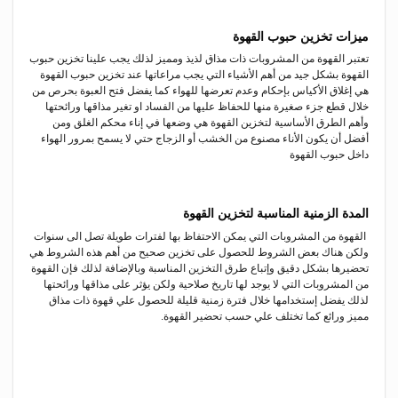
ميزات تخزين حبوب القهوة
تعتبر القهوة من المشروبات ذات مذاق لذيذ ومميز لذلك يجب علينا تخزين حبوب
القهوة بشكل جيد من أهم الأشياء التي يجب مراعاتها عند تخزين حبوب القهوة
هي إغلاق الأكياس بإحكام وعدم تعرضها للهواء كما يفضل فتح العبوة بحرص من
خلال قطع جزء صغيرة منها للحفاظ عليها من الفساد او تغير مذاقها ورائحتها
وأهم الطرق الأساسية لتخزين القهوة هي وضعها في إناء محكم الغلق ومن
أفضل أن يكون الأناء مصنوع من الخشب أو الزجاج حتي لا يسمح بمرور الهواء
داخل حبوب القهوة
المدة الزمنية المناسبة لتخزين القهوة
القهوة من المشروبات التي يمكن الاحتفاظ بها لفترات طويلة تصل الى سنوات
ولكن هناك بعض الشروط للحصول على تخزين صحيح من أهم هذه الشروط هي
تحضيرها بشكل دقيق وإتباع طرق التخزين المناسبة وبالإضافة لذلك فإن القهوة
من المشروبات التي لا يوجد لها تاريخ صلاحية ولكن يؤثر على مذاقها ورائحتها
لذلك يفضل إستخدامها خلال فترة زمنية قليلة للحصول علي قهوة ذات مذاق
مميز ورائع كما تختلف علي حسب تحضير القهوة.