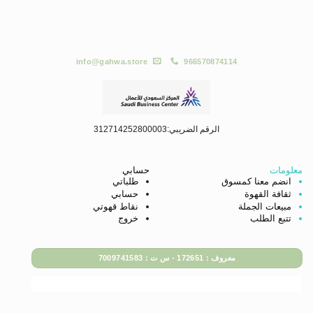
info@gahwa.store
966570874114
الرقم الضريبي:312714252800003
معلومات
حسابي
انضم معنا كمسوق
طلباتي
ثقافة القهوة
حسابي
مبيعات الجملة
نقاط قهوتي
تتبع الطلب
خروج
معروف : 172651 - س ت : 7009741583