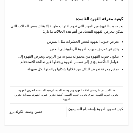
كيفية معرفة القهوة الفاسدة
يعد حبوب القهوة من المواد التي تدوم لفترات طويلة إلا هناك بعض الحالات التي
يمكن تتعرض القهوة للفساد من أهم هذه الحالات ما يلي:
تعرض حبوب القهوة لبعض الحشرات مثل السوس
ينتج عن تعرض حبوب القهوة للرطوبة إلي العفن
تتكون حبوب القهوة من مجموعة متنوعة من الزيوت وتعرض القهوة إلى
عوامل التأكسد يؤدي إلي تسمم القهوة ويجعلها غير صالحة للاستخدام
يمكن معرفة تعرض للتلف من خلالها شكلها ورائحتها بكل سهولة
هذا القيد تم نشره في
ثقافة القهوة
وتم وسمه
المدة الزمنية المناسبة لتخزين القهوة
،
تخزين حبوب القهوة
،
طرق تخزين حبوب القهوة
،
كيفية تخزين حبوب القهوة
،
مميزات تخزين
القهوة
.
كيف تسوي القهوة بإستخدام السايفون
احسن وصفة الكولد برو