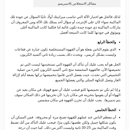
مشاكل الاستخلاص بالاسبريسو
لذلك فالحل هو اختيار الآلة التي تناسب ميزانيتك أولًا، ثانيًا السؤال عن جودة تلك
الماكينة سواء كان على الإنترنت أو سؤال أحد يمتلك تلك الآلة.ومن المعروف أن
ماركات الماكينة ذي جودة جيدة تكون غالية.لذا فكلما كانت الماكينة أغلى
وموثوق في جودتها كلما كانت النتيجة أفضل.
والخطأ الرابع
الذي يقوم الناس بفعلة هو أن القهوة المستخلصة تكون عبارة عن فقاعات
وليست بشكل كريمي، ويحدث ذلك بسبب زيادة ثاني أكسيد الكربون.
الحل هو أنه يجب عليك أن تتأكد أن القهوة التي تستخدمها ليست التي تم
تحميصها الآن، فالقهوة المحمصة تنتج ثاني أكسيد الكربون كجزء من عملية
التحميص التي تحدث، حيث يفضل الذين قاموا بتحميصها تركها بضعة أيام لإزالة
الغاز وتصل للنكهة المثلى والتي يفضلها الجميع.
و إذا لم تكن تم تحميصها للتو فيجب عليك أن تضع قهوتك في مكان بعيد عن
الهواء أو أن يقوموا بتخزينه في مكان بارد؛ لأن تخزينها في ذلك المكان سوف
يتم تدميرها، يجب عليك أن تخزن القهوة في مكان مشمس.
الخطأ الخامس
أن معظم الناس عند عملهم للقهوة تصبح مرة أو محروقة، فمن الممكن أن
يكون شكلها جميل ولكن طعمها يكون مرًا، فيجب عليك التأكد من أنك تضبط
وقت الماكينة بين 25-30 ثانية وليست أكثر من ذلك، كما حيث أن درجة