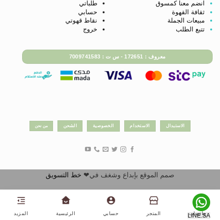
انضم معنا كمسوق
طلباتي
ثقافة القهوة
حسابي
مبيعات الجملة
نقاط قهوتي
تتبع الطلب
خروج
معروف : 172651 - س ت : 7009741583
الاستبدال
الاستخدام
الخصوصية
الشحن
من نحن
صمم الموقع بإبداع وشغف في❤
خط التسويق
واتساب
المتجر
حسابي
الرئيسية
المزيد
LINE.SA