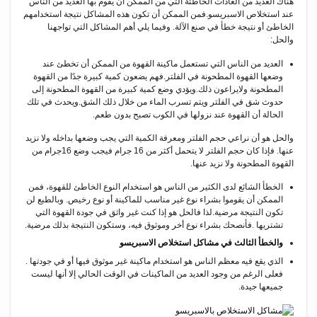
هناك العديد من العادات الخاطئة التي من الممكن أن يقوم بها العديد من الناس
عند استخلاص الاسبريسو.فمن الممكن أن تكون هذه المشاكل نتيجة استخدامهم
الخاطئ أو نتيجة خطأ في صنع الآلة. وفيما يلي أهم المشاكل التي تواجهنا
والحل:
العديد من الناس التي تستعمل ماكينة القهوة من الممكن أن تخطئ عند
وضعها القهوة المطحونة في الفلتر.فهم يضعون كمية كبيرة جدًا من القهوة
المطحونة ولايراعون ذلك.ويؤدي وضع كمية كبيرة من القهوة المطحونة إلى
حدوث شق في الفلتر ويتم تسرب الماء من خلال ذلك الشق.ويحدث في تلك
الحالة أن القهوة عند نزولها في الكوب تصبح بدون طعم.
والحل هو أن نراعي حجم الفلتر ومعرفة الكمية التي يجب وضعها بداخله ولا نزيد
عنها. فإذا كان حجم الفلتر لا يتحمل أكثر من 16 جرام فيجب وضع 16جرام من
القهوة المطحونة ولا نزيد عنها.
الخطأ الشائع لدى الكثير من الناس هو استخدام النوع الخاطئ للقهوة، فمن
الممكن أن يقوموا بشراء نوع غير مناسب للماكينة أو نوع رخيص. وبالطبع لن
تكون النتيجة مرضية.لذا فالحل هو إذا كنت غير واثق في جودة القهوة التي
تشتريها .فأنصحك بشراء نوع أخر وموثوق فيه، وستكون النتيجة بذلك مرضية.
والخطأ الثالث في مشاكل استخلاص الاسبريسو
الذي يقع فيه معظم الناس هو استخدام ماكينة غير موثوق فيها أو في جودتها .
فعلى الرغم من وجود العديد من الماكينات في الوقت الحالي إلا أنها ليست
جميعها جيدة.