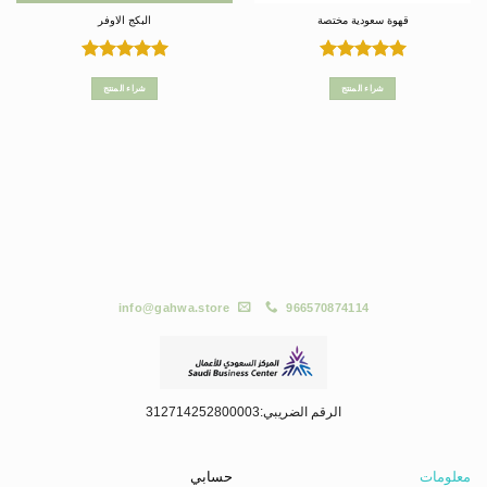
قهوة سعودية مختصة
البكج الاوفر
تم التقييم
تم التقييم
5
من 5
5
من 5
شراء المنتج
شراء المنتج
info@gahwa.store
966570874114
الرقم الضريبي:312714252800003
معلومات
حسابي