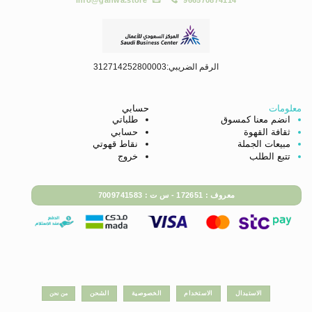
info@gahwa.store
966570874114
الرقم الضريبي:312714252800003
معلومات
حسابي
انضم معنا كمسوق
طلباتي
ثقافة القهوة
حسابي
مبيعات الجملة
نقاط قهوتي
تتبع الطلب
خروج
معروف : 172651 - س ت : 7009741583
الاستبدال
الاستخدام
الخصوصية
الشحن
من نحن