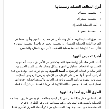
أنواع المعالجة العسلية ومسمياتها
العسلية البيضاء.
العسلية الصفراء.
أيضا العسلية الحمراء.
العسلية السوداء.
تستغرق العسلية البيضاء أقل وقت أقل في عملية التخمير،وتأتي بعدها في
الدرجة الثانية العسلية الصفراء، والعسلية الحمراء، وأخيرا العسلية السوداء.
تتأثر المدة الزمنية الخاصة بعملية التجفيف تأثير بليغ بالمناخ والشمس.
أهمية تحميص القهوة
أثبتت الدراسات أن زيادة نسبة التحديث تقى من الأمراض ، حيث أنه يتواجد
العديد من الأشخاص يتناولون القهوة بشكل معتاد، ولذلك قامت العديد من
الدراسات والأبحاث لتوضيح لنا
أهمية القهوة
، وما هو دورها في الوقاية من عدة
أمراض، أهمها أنها تعمل على الوقاية من الإصابة بمرض الزهايمر.
أيضا يُعد
مشروب القهوة من أهم المشروبات في العالم، وأكثرهم أفضلية، حيث أنها
تعمل على إعطاء الجسم الطاقة اللازمة له، وزيادة نسبة التركيز أثناء عمله.
الطرق الأخرى لمعالجة القهوة
لقد قمنا من خلال هذا المقال من ذكر كيفية معالجة القهوة عن طريق المعالجة
العسلية وأهمية هذه المعالجة. وأهم مميزاتها عن باقي الطرق الأخرى
المستخدمة في المعالجة. وهذا المستعان من ذكر أسماء الطرق الأخرى فقط