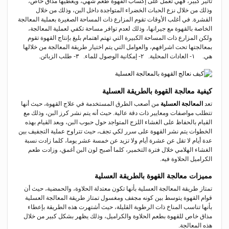
تأثير كبير، فهي تعمل على إكساب القهوة طعم شهي، ويعطيها مذاق خاص،
وذلك من خلال نزع الحبات الخضراء المتواجدة داخل البن، وذلك من خلال
القشرة.
في أغلب الأوقات تقوم المزارع ذات المساحة الصغيرة بعملية المعالجة
الخاصة بالقهوة مع جيرانها، وذلك لعدم توافر مساحة تكفي لعملية المعالجة،
ولكن المزارع ذات المساحة الكبيرة التي تهتم اهتمام بليغ بإنتاج القهوة تقوم
بمعالجتها تحت اشرافهم، والعوامل التي يتم اختيار طريقة المعالجة من خلالها
هي.
۱- العادات المحلية.
۲- إمكانية الوصول للماء.
۳- طلب الزبائن.
كيفية معالجة القهوة بالطريقة العسلية
تعد
المعالجة العسلية
من أصعب الطرق المستخدمة في علاج القهوة، حيث أنها
تتطلب مواصفات ومعايير ذات دقة عالية.
حيث أنه يتم نشر كرز البن، وذلك مع
القيام بالحفاظ على الغشاء اللزج المتواجد حول حبوب البن، وبعد القيام بهذه
الخطوات يتم نشر القهوة على سرر لكي تجف، حيث تتراوح عملية التجفيف بين
عدة أيام لا تقل عن عشرة أيام ولا تزيد عن خمسة عشر يوما، كلما زادت نسبة
الغشاء الهلامي خلال فترة التخمير، كلما أصبح لون البن أغمق، وزادت طعم
الكراميل الحلاوة فيه.
مميزات معالجة القهوة بالطريقة العسلية
تمتاز طريقة المعالجة العسلية بأنها تكون معتدلة الحلاوة، والحمضية، حيث أن
قوام القهوة يتوسط بين كونه مجفف ومغسول
تمتاز طريقة المعالجة العسلية
بأنها تناسب المناخ ذات الرطوبة القليلة، حيث أشتهرت هذه الطريقة بإعطاء
مذاق خاص للقهوة بطعم الحلاوة والكراميل، وذلك يظهر بشكل كبير من خلال
هذه المعالجة.