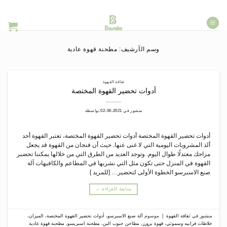
خطي
لمحتوى
وسم الآرشيف:
مطحنة قهوة عادية
ثقافة القهوة
أدوات تحضير القهوة المختصة
منشور في
2021-06-02
بواسطة
أدوات تحضير القهوة المختصة أدوات تحضير القهوة المختصة، تعتبر القهوة أحد
ألذ المشروبات اليومية التي لا غنى عنها. حيث أن فنجان من القهوة قد يجعل
مزاجك معتدلًا طوال اليوم. وتوجد العديد من الطرق التي من خلالها يمكننا تحضير
القهوة في المنزل حتى تكون مثل التي نشربها في المطاعم والكافيهات آلة
صنع الاسبرسو الخطوة الأولى لتحضير… [للمزيد ]
متابعة القراءة
←
منشور في
ثقافة القهوة
|
موسوم
آلة صنع الاسبرسو
،
أدوات تحضير القهوة المختصة
،
الميزان
،
خلاطات فرابيه وسموثي
،
قهوة برورز
،
مطاحن حبوب البن
،
مطحنة اسبريسو
،
مطحنة قهوة عادية