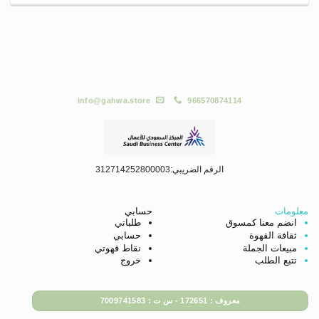
info@gahwa.store
966570874114
الرقم الضريبي:312714252800003
معلومات
حسابي
انضم معنا كمسوق
طلباتي
ثقافة القهوة
حسابي
مبيعات الجملة
نقاط قهوتي
تتبع الطلب
خروج
معروف : 172651 - س ت : 7009741583