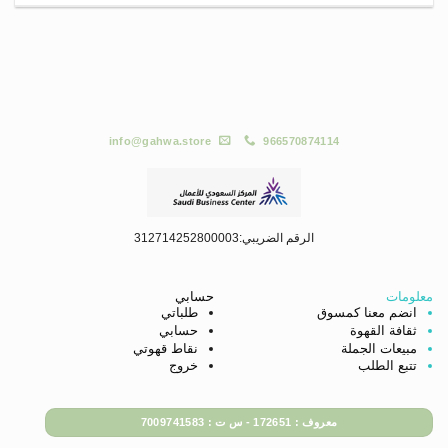
info@gahwa.store
966570874114
الرقم الضريبي:312714252800003
معلومات
حسابي
انضم معنا كمسوق
طلباتي
ثقافة القهوة
حسابي
مبيعات الجملة
نقاط قهوتي
تتبع الطلب
خروج
معروف : 172651 - س ت : 7009741583