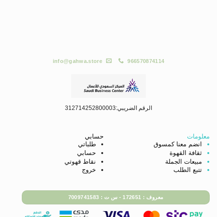
info@gahwa.store
966570874114
الرقم الضريبي:312714252800003
معلومات
حسابي
انضم معنا كمسوق
طلباتي
ثقافة القهوة
حسابي
مبيعات الجملة
نقاط قهوتي
تتبع الطلب
خروج
معروف : 172651 - س ت : 7009741583