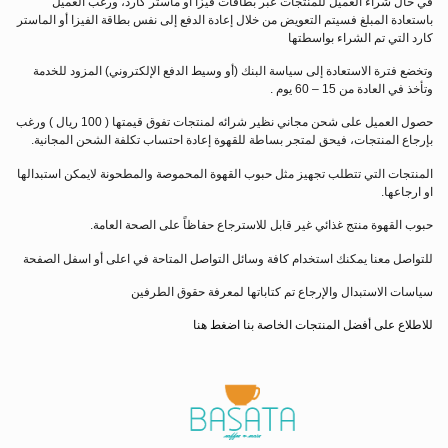
في حال شراء العميل للمنتجات عبر بطاقات فيزا أو ماستر كارد، ورغب العميل
باستعادة المبلغ فسيتم التعويض من خلال إعادة الدفع إلى نفس بطاقة الفيزا أو الماستر
كارد التي تم الشراء بواسطتها
وتخضع فترة الاستعادة إلى سياسة البنك (أو وسيط الدفع الإلكتروني) المزود للخدمة
وتأخذ في العادة من 15 – 60 يوم .
حصول العميل على شحن مجاني نظير شرائه لمنتجات تفوق قيمتها ( 100 ريال ) ورغب
بإرجاع المنتجات، فيحق لمتجر بساطة للقهوة إعادة احتساب تكلفة الشحن المجانية.
المنتجات التي تتطلب تجهيز مثل حبوب القهوة المحموصة والمطحونة لايمكن استبدالها
او ارجاعها.
حبوب القهوة منتج غذائي غير قابل للاسترجاع حفاظاً على الصحة العامة.
للتواصل معنا يمكنك استخدام كافة وسائل التواصل المتاحة في اعلى أو اسفل الصفحة
سياسات الاستبدال والإرجاع تم كتاباتها لمعرفة حقوق الطرفين
للاطلاع على أفضل المنتجات الخاصة بنا اضغط هنا