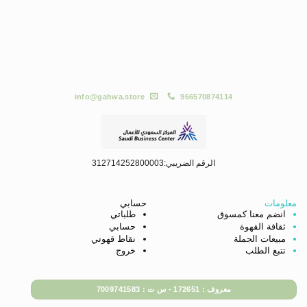
info@gahwa.store
966570874114
الرقم الضريبي:312714252800003
معلومات
حسابي
انضم معنا كمسوق
طلباتي
ثقافة القهوة
حسابي
مبيعات الجملة
نقاط قهوتي
تتبع الطلب
خروج
معروف : 172651 - س ت : 7009741583