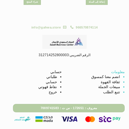
إضافة إلى السلة
شراء المنتج
info@gahwa.store
966570874114
الرقم الضريبي:312714252800003
معلومات
حسابي
انضم معنا كمسوق
طلباتي
ثقافة القهوة
حسابي
مبيعات الجملة
نقاط قهوتي
تتبع الطلب
خروج
معروف : 172651 - س ت : 7009741583